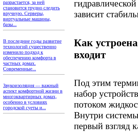
гидравлической 
разрастается, за ней
становится трудно следить
зависит стабиль
вручную. Серверы,
виртуальные машины,
базы...
Как устроена
В последние годы развитие
технологий существенно
входит
изменило подход к
обеспечению комфорта в
частных домах.
Современные...
Под этим терми
Звукоизоляция — важный
набор устройст
аспект комфортной жизни в
многоквартирных домах,
потоком жидкос
особенно в условиях
городской суеты и...
Внутри системы 
первый взгляд 