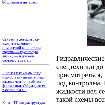
Дизайн и интерьер
Санузел в детском саду
входит в комплекс
помещений конкретной
группы — групповую
ячейку — и должен
Гидравлические 
соответствовать...
спецтехники до
присмотреться,
Ещё лет пять-семь назад
искусственный интеллект
под контролем. 
казался чем-то из области
фантастики. Обсуждали его
жидкости вел с
в основном в...
такой схемы все
Когда ИТ-инфраструктура