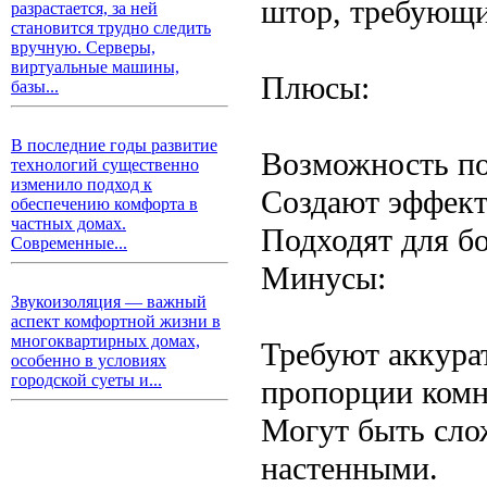
штор, требующи
разрастается, за ней
становится трудно следить
вручную. Серверы,
виртуальные машины,
Плюсы:
базы...
В последние годы развитие
Возможность по
технологий существенно
изменило подход к
Создают эффект
обеспечению комфорта в
частных домах.
Подходят для б
Современные...
Минусы:
Звукоизоляция — важный
аспект комфортной жизни в
многоквартирных домах,
Требуют аккура
особенно в условиях
городской суеты и...
пропорции комн
Могут быть сло
настенными.