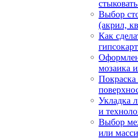
стыковать
Выбор ст
(акрил, к
Как сдела
гипсокарт
Оформлени
мозаика 
Покраска 
поверхнос
Укладка л
и технол
Выбор ме
или масс