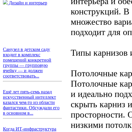
интерьера и об
Дизайн и интерьер
конструкций. В
множество вари
подходит для оп
Санузел в детском саду
Типы карнизов 
входит в комплекс
помещений конкретной
группы — групповую
ячейку — и должен
Потолочные ка
соответствовать...
Потолочные кар
и идеально подх
Ещё лет пять-семь назад
искусственный интеллект
скрыть карниз и
казался чем-то из области
фантастики. Обсуждали его
просторности. 
в основном в...
низкими потолк
Когда ИТ-инфраструктура