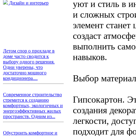
уют и стиль в и
Дизайн и интерьер
и сложных стро
элемент станет 
создаст атмосфе
выполнить само
Летом спор о прохладе в
навыков.
доме часто сводится к
выбору одного решения.
Одни уверены, что
достаточно мощного
Выбор материа
кондиционера....
Современное строительство
Гипсокартон. Э
стремится к созданию
комфортных, экологичных и
создания декор
энергоэффективных жилых
пространств. Одним из...
легкости, досту
подходит для ф
Обустроить комфортное и