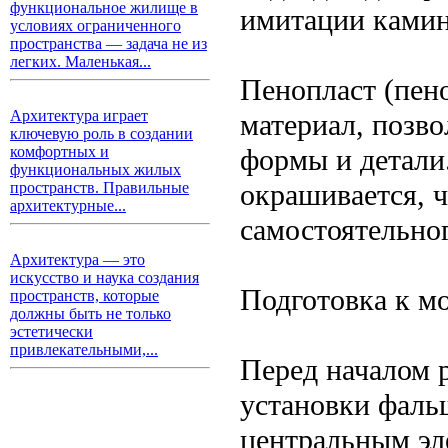
функциональное жилище в
имитации камин
условиях ограниченного
пространства — задача не из
легких. Маленькая...
Пенопласт (пен
Архитектура играет
материал, позв
ключевую роль в создании
формы и детали.
комфортных и
функциональных жилых
окрашивается, 
пространств. Правильные
архитектурные...
самостоятельно
Архитектура — это
искусство и наука создания
Подготовка к м
пространств, которые
должны быть не только
эстетически
привлекательными,...
Перед началом 
установки фальш
центральным эле