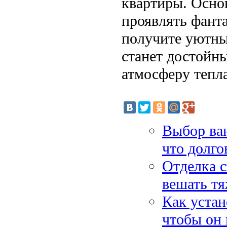
квартиры. Осно
проявлять фанта
получите уютны
станет достойн
атмосферу тепла
Выбор ван
что долго
Отделка с
вешать т
Как уста
чтобы он 