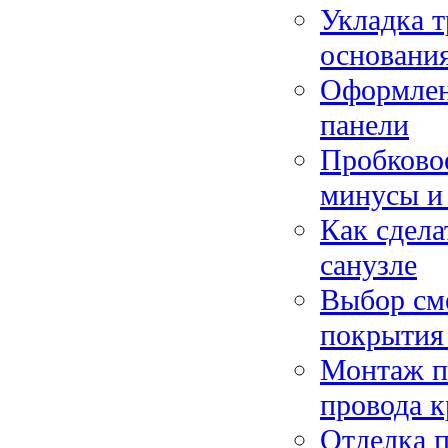
Укладка т
основани
Оформлени
панели
Пробковое
минусы и
Как сдела
санузле
Выбор сме
покрытия
Монтаж пл
провода к
Отделка п