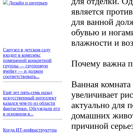
для отделки. О
Дизайн и интерьер
является проти
для ванной дол
обувью и ногам
влажности и во
Санузел в детском саду
входит в комплекс
помещений конкретной
Почему важна п
группы — групповую
ячейку — и должен
соответствовать...
Ванная комната 
увеличивает рис
Ещё лет пять-семь назад
искусственный интеллект
актуально для п
казался чем-то из области
фантастики. Обсуждали его
домашних живот
в основном в...
причиной серье
Когда ИТ-инфраструктура