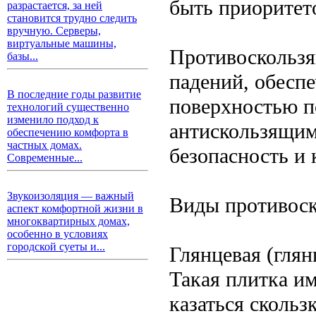
быть приоритет
разрастается, за ней
становится трудно следить
вручную. Серверы,
виртуальные машины,
Противоскользя
базы...
падений, обеспе
В последние годы развитие
поверхностью п
технологий существенно
изменило подход к
антискользящим
обеспечению комфорта в
частных домах.
безопасность и 
Современные...
Звукоизоляция — важный
Виды противос
аспект комфортной жизни в
многоквартирных домах,
особенно в условиях
городской суеты и...
Глянцевая (гля
Такая плитка им
казаться сколь