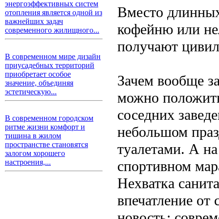
энергоэффективных систем
Вместо длинных
отопления является одной из
важнейших задач
кофейню или не
современного жилищного...
получают цивил
В современном мире дизайн
приусадебных территорий
приобретает особое
Зачем вообще за
значение, объединяя
эстетическую...
можно положить
соседних заведе
В современном городском
ритме жизни комфорт и
небольшом праз
тишина в жилом
пространстве становятся
туалетами. А н
залогом хорошего
спортивном мар
настроения,...
Нехватка санит
впечатление от 
новость: совре