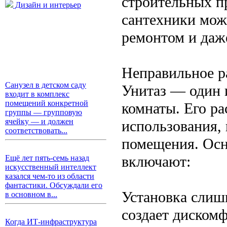
строительных п
Дизайн и интерьер
сантехники мож
ремонтом и даж
Неправильное р
Санузел в детском саду
Унитаз — один 
входит в комплекс
помещений конкретной
комнаты. Его р
группы — групповую
ячейку — и должен
использования, 
соответствовать...
помещения. Осн
включают:
Ещё лет пять-семь назад
искусственный интеллект
казался чем-то из области
фантастики. Обсуждали его
Установка слишк
в основном в...
создает диском
Когда ИТ-инфраструктура