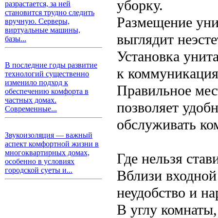
уборку.
разрастается, за ней
становится трудно следить
Размещение унит
вручную. Серверы,
виртуальные машины,
выглядит неэст
базы...
Установка унита
В последние годы развитие
к коммуникация
технологий существенно
изменило подход к
Правильное мест
обеспечению комфорта в
частных домах.
позволяет удобн
Современные...
обслуживать ко
Звукоизоляция — важный
аспект комфортной жизни в
многоквартирных домах,
Где нельзя став
особенно в условиях
городской суеты и...
Вблизи входной 
неудобство и на
В углу комнаты