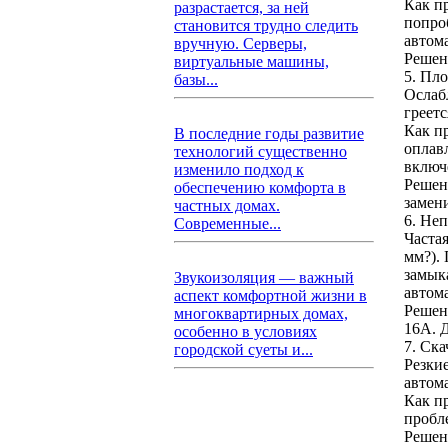
Как п
разрастается, за ней
попро
становится трудно следить
автом
вручную. Серверы,
Решени
виртуальные машины,
5. Пл
базы...
Ослаб
греетс
Как пр
В последние годы развитие
оплав
технологий существенно
включ
изменило подход к
Решен
обеспечению комфорта в
замени
частных домах.
6. Не
Современные...
Частая
мм?). 
замыка
Звукоизоляция — важный
автом
аспект комфортной жизни в
Решен
многоквартирных домах,
16А. 
особенно в условиях
7. Ск
городской суеты и...
Резки
автом
Как пр
пробле
Решен