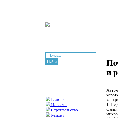
По
Найти
и 
Автом
коротк
Главная
конкр
1. Пе
Новости
Самая
Строительство
микро
Ремонт