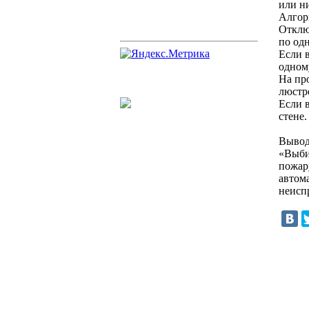
или н
Алгор
Отклю
по од
Если 
одном
На пр
люстр
Если 
стене.
Выво
«Выби
пожар
автом
неисп