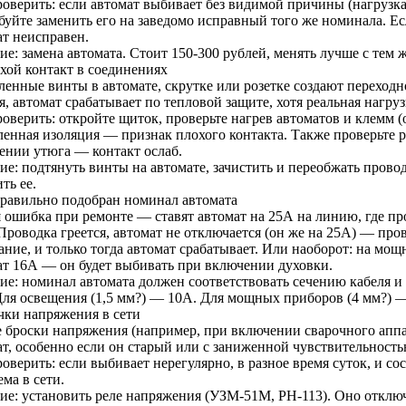
роверить: если автомат выбивает без видимой причины (нагрузк
буйте заменить его на заведомо исправный того же номинала. Е
ат неисправен.
е: замена автомата. Стоит 150-300 рублей, менять лучше с тем 
охой контакт в соединениях
ленные винты в автомате, скрутке или розетке создают переходн
я, автомат срабатывает по тепловой защите, хотя реальная нагруз
оверить: откройте щиток, проверьте нагрев автоматов и клемм (
ленная изоляция — признак плохого контакта. Также проверьте р
ении утюга — контакт ослаб.
ие: подтянуть винты на автомате, зачистить и переобжать прово
ть ее.
правильно подобран номинал автомата
 ошибка при ремонте — ставят автомат на 25А на линию, где про
Проводка греется, автомат не отключается (он же на 25А) — про
ние, и только тогда автомат срабатывает. Или наоборот: на мощ
ат 16А — он будет выбивать при включении духовки.
ие: номинал автомата должен соответствовать сечению кабеля и 
Для освещения (1,5 мм?) — 10А. Для мощных приборов (4 мм?) 
ачки напряжения в сети
е броски напряжения (например, при включении сварочного аппа
ат, особенно если он старый или с заниженной чувствительность
оверить: если выбивает нерегулярно, в разное время суток, и с
ма в сети.
ие: установить реле напряжения (УЗМ-51М, РН-113). Оно отклю