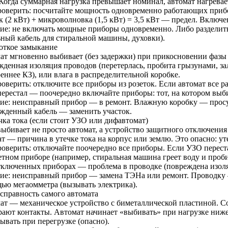
 Когда суммарная нагрузка превышает номинал, автомат нагревае
роверить: посчитайте мощность одновременно работающих прибо
 (2 кВт) + микроволновка (1,5 кВт) = 3,5 кВт — предел. Включен
ие: не включать мощные приборы одновременно. Либо разделить
ьный кабель для стиральной машины, духовки).
роткое замыкание
ат мгновенно выбивает (без задержки) при прикосновении фазы
жденная изоляция проводов (перетерлась, пробита грызунами, з
еннее КЗ), или влага в распределительной коробке.
роверить: отключите все приборы из розеток. Если автомат все 
перестал — поочередно включайте приборы: тот, на котором выби
ие: неисправный прибор — в ремонт. Влажную коробку — просу
жденный кабель — заменить участок.
чка тока (если стоит УЗО или дифавтомат)
выбивает не просто автомат, а устройство защитного отключен
т — причина в утечке тока на корпус или землю. Это опасно: ут
роверить: отключайте поочередно все приборы. Если УЗО перес
етном приборе (например, стиральная машина греет воду и проби
тключенных приборах — проблема в проводке (повреждена изоляц
ие: неисправный прибор — замена ТЭНа или ремонт. Проводку 
ью мегаомметра (вызывать электрика).
исправность самого автомата
ат — механическое устройство с биметаллической пластиной. Со
рают контакты. Автомат начинает «выбивать» при нагрузке ниже
ывать при перегрузке (опасно).