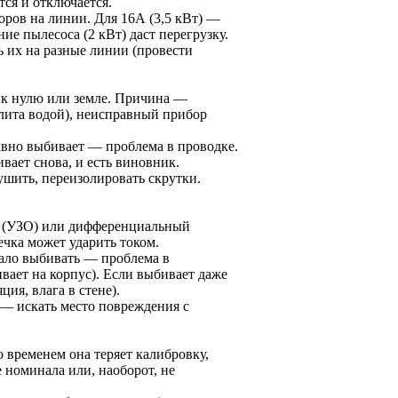
тся и отключается.
ров на линии. Для 16А (3,5 кВт) —
ие пылесоса (2 кВт) даст перегрузку.
 их на разные линии (провести
 к нулю или земле. Причина —
алита водой), неисправный прибор
равно выбивает — проблема в проводке.
вает снова, и есть виновник.
шить, переизолировать скрутки.
ия (УЗО) или дифференциальный
ечка может ударить током.
тало выбивать — проблема в
вает на корпус). Если выбивает даже
ия, влага в стене).
— искать место повреждения с
 временем она теряет калибровку,
 номинала или, наоборот, не