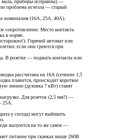
а мала, приборы исправны) —
сли проблема исчезла — старый
же номиналом (16А, 25А, 40А).
ое сопротивление. Место контакта
ка в норме.
осторожно!). Горячий автомат или
озетки: если они греются при
да. В розетке — поджать контакты или
водка рассчитана на 16А (сечение 1,5
водка плавится, происходит короткое
ную линию (духовка 7 кВт) ставят
нагрузке. Для розеток (2,5 мм?) —
— 25А.
рата у соседа) могут выбивать
ю.
оседи жалуются на то же самое —
чает питание при скачках выше 260В