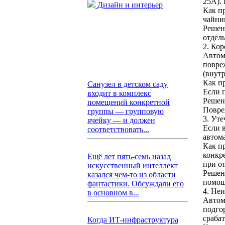
25А).
Дизайн и интерьер
Как п
чайник
Решен
отдел
2. Ко
Автом
повре
(внутр
Как п
Санузел в детском саду
Если 
входит в комплекс
Решен
помещений конкретной
Повре
группы — групповую
3. Уте
ячейку — и должен
Если 
соответствовать...
автома
Как п
конкр
Ещё лет пять-семь назад
при о
искусственный интеллект
Решен
казался чем-то из области
помощ
фантастики. Обсуждали его
4. Не
в основном в...
Автом
подго
срабат
Когда ИТ-инфраструктура