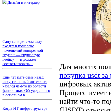
Дизайн и интерьер
Санузел в детском саду
входит в комплекс
помещений конкретной
группы — групповую
ячейку — и должен
соответствовать...
Для многих поль
покупка usdt за
Ещё лет пять-семь назад
искусственный интеллект
цифровых активо
казался чем-то из области
Процесс имеет 
фантастики. Обсуждали его
в основном в...
найти что-то по
(USDT) относитс
Когда ИТ-инфраструктура