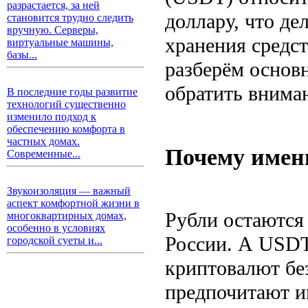
разрастается, за ней
доллару, что де
становится трудно следить
вручную. Серверы,
хранения средст
виртуальные машины,
базы...
разберём основн
обратить внима
В последние годы развитие
технологий существенно
изменило подход к
обеспечению комфорта в
частных домах.
Почему имен
Современные...
Звукоизоляция — важный
аспект комфортной жизни в
Рубли остаются
многоквартирных домах,
особенно в условиях
России. А USDT,
городской суеты и...
криптовалют бе
предпочитают и