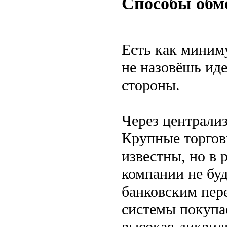
Способы обм
Есть как миним
не назовёшь иде
стороны.
Через централи
Крупные торгов
известны, но в 
компании не бу
банковским пер
системы покупа
высокая ликвид