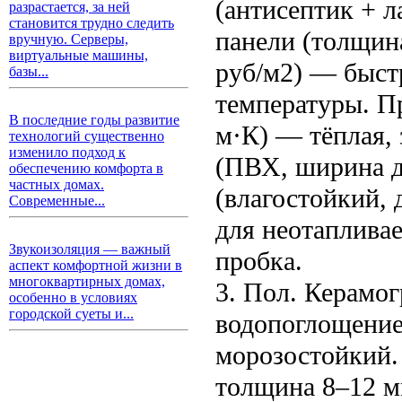
(антисептик + л
разрастается, за ней
становится трудно следить
панели (толщина
вручную. Серверы,
виртуальные машины,
руб/м2) — быст
базы...
температуры. Пр
В последние годы развитие
м·К) — тёплая,
технологий существенно
изменило подход к
(ПВХ, ширина д
обеспечению комфорта в
частных домах.
(влагостойкий, 
Современные...
для неотаплива
Звукоизоляция — важный
пробка.
аспект комфортной жизни в
многоквартирных домах,
3. Пол. Керамог
особенно в условиях
городской суеты и...
водопоглощение
морозостойкий. 
толщина 8–12 м