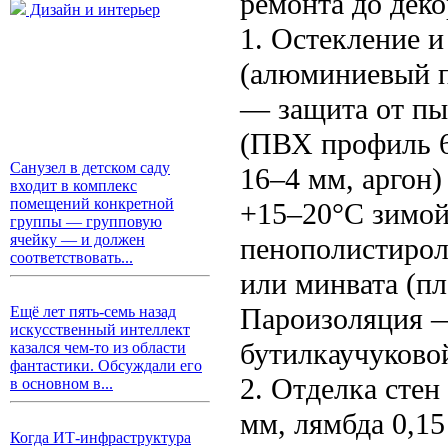
ремонта до дек
Дизайн и интерьер
1. Остекление и
(алюминиевый п
— защита от пы
(ПВХ профиль 6
Санузел в детском саду
16–4 мм, аргон)
входит в комплекс
помещений конкретной
+15–20°C зимой
группы — групповую
ячейку — и должен
пенополистирол
соответствовать...
или минвата (пл
Пароизоляция —
Ещё лет пять-семь назад
искусственный интеллект
бутилкаучуково
казался чем-то из области
фантастики. Обсуждали его
2. Отделка стен
в основном в...
мм, лямбда 0,15
Когда ИТ-инфраструктура