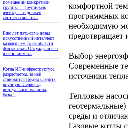
помещений конкретной
комфортной тем
группы — групповую
ячейку — и должен
программных ко
соответствовать...
необходимую мо
Ещё лет пять-семь назад
предотвращает 
искусственный интеллект
казался чем-то из области
фантастики. Обсуждали его
Выбор энергоэф
в основном в...
Современные те
Когда ИТ-инфраструктура
источники тепл
разрастается, за ней
становится трудно следить
вручную. Серверы,
виртуальные машины,
Тепловые насосы
базы...
геотермальные
среды и отлича
Газовые котлы 