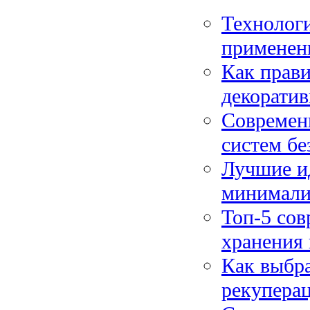
Технологи
применен
Как прави
декорати
Современн
систем бе
Лучшие ид
минимализ
Топ-5 со
хранения 
Как выбра
рекуперац