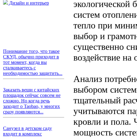
экологической 
Дизайн и интерьер
систем отоплен
тепло при мини
выбор и грамот
существенно сни
Понимание того, что такое
воздействие на
СКУД, обычно приходит в
тот момент, когда вы
сталкиваетесь с
необходимостью защитить...
Анализ потребн
выбором систем
Заказать вещи с китайских
площадок сейчас совсем не
тщательный расч
сложно. Но когда речь
заходит о Taobao, у многих
учитываются пар
сразу появляются...
кровли и пола.
Санузел в детском саду
мощность систе
входит в комплекс