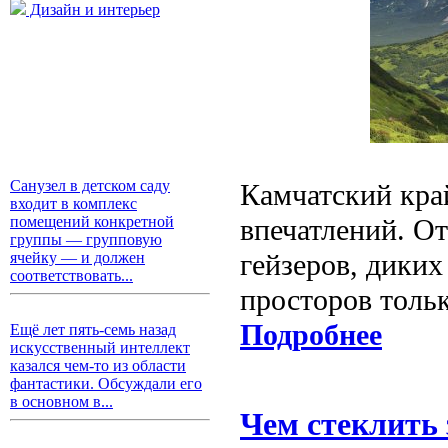
Дизайн и интерьер
Санузел в детском саду
Камчатский кра
входит в комплекс
помещений конкретной
впечатлений. О
группы — групповую
гейзеров, дики
ячейку — и должен
соответствовать...
просторов толь
Подробнее
Ещё лет пять-семь назад
искусственный интеллект
казался чем-то из области
фантастики. Обсуждали его
в основном в...
Чем стеклить 