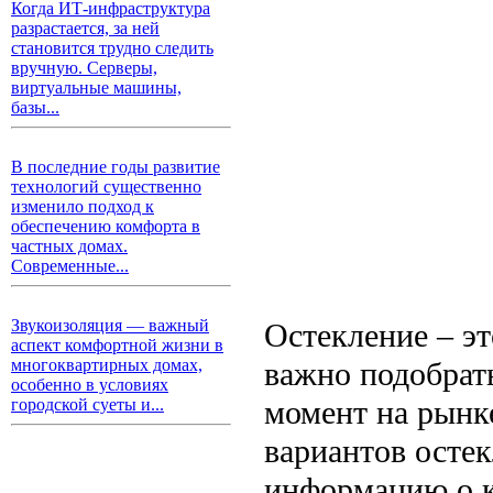
Когда ИТ-инфраструктура
разрастается, за ней
становится трудно следить
вручную. Серверы,
виртуальные машины,
базы...
В последние годы развитие
технологий существенно
изменило подход к
обеспечению комфорта в
частных домах.
Современные...
Звукоизоляция — важный
Остекление – эт
аспект комфортной жизни в
важно подобрат
многоквартирных домах,
особенно в условиях
момент на рынк
городской суеты и...
вариантов остек
информацию о 