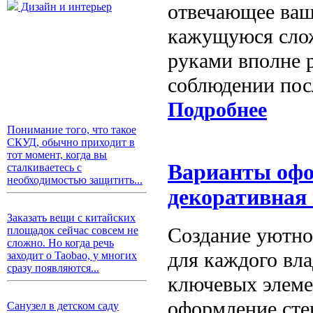
отвечающее ваш
Дизайн и интерьер
кажущуюся слож
руками вполне 
соблюдении пос
Подробнее
Понимание того, что такое
СКУД, обычно приходит в
тот момент, когда вы
Варианты офор
сталкиваетесь с
необходимостью защитить...
декоративная
Заказать вещи с китайских
Создание уютно
площадок сейчас совсем не
сложно. Но когда речь
для каждого вл
заходит о Taobao, у многих
сразу появляются...
ключевых элеме
оформление сте
Санузел в детском саду