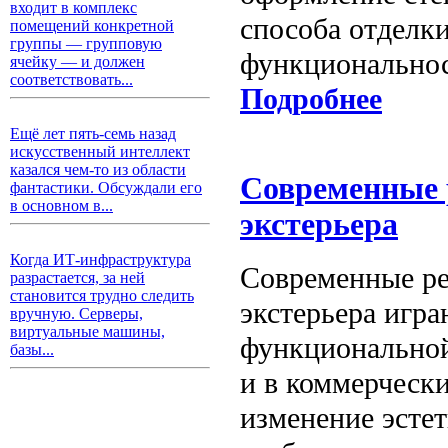
входит в комплекс
способа отделки
помещений конкретной
группы — групповую
функциональнос
ячейку — и должен
соответствовать...
Подробнее
Ещё лет пять-семь назад
искусственный интеллект
казался чем-то из области
Современные 
фантастики. Обсуждали его
в основном в...
экстерьера
Когда ИТ-инфраструктура
Современные ре
разрастается, за ней
становится трудно следить
экстерьера игр
вручную. Серверы,
виртуальные машины,
функциональной
базы...
и в коммерчески
изменение эсте