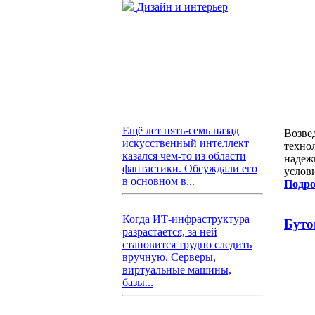
Дизайн и интерьер
Ещё лет пять-семь назад
Возве
искусственный интеллект
техно
казался чем-то из области
надеж
фантастики. Обсуждали его
услов
в основном в...
Подро
Когда ИТ-инфраструктура
Буто
разрастается, за ней
становится трудно следить
вручную. Серверы,
виртуальные машины,
базы...