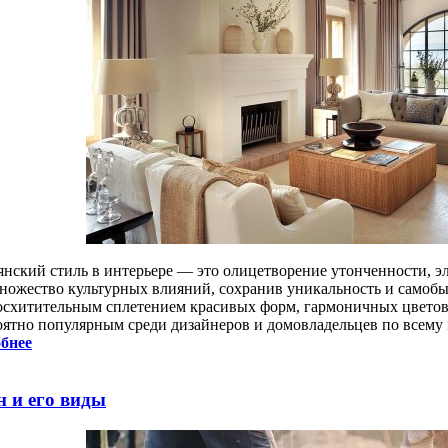
янский стиль в интерьере — это олицетворение утонченности, э
множество культурных влияний, сохранив уникальность и самобы
осхитительным сплетением красивых форм, гармоничных цветов и
оятно популярным среди дизайнеров и домовладельцев по всему 
бнее
н и его виды