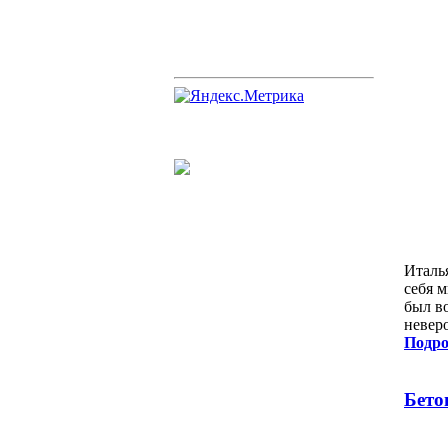
Италь
себя 
был в
невер
Подро
Бето