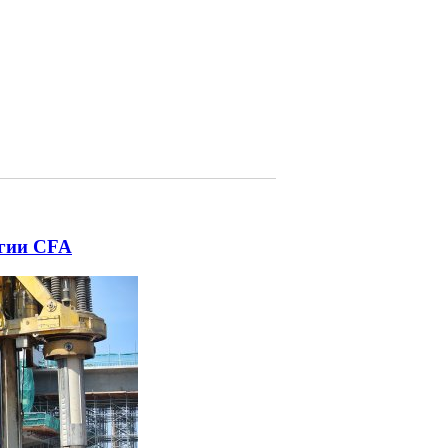
огии CFA