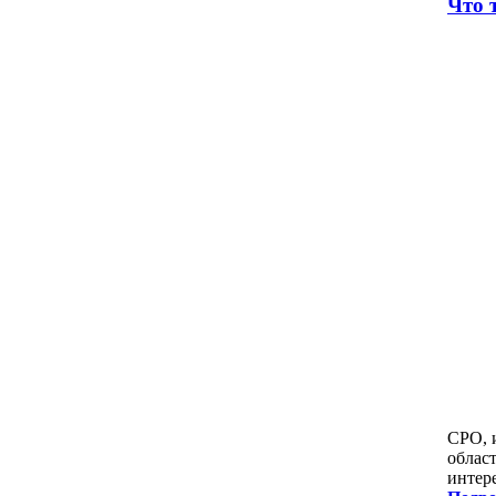
Что 
СРО, 
облас
интер