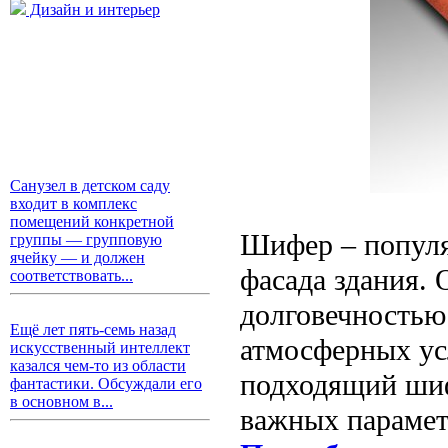
Дизайн и интерьер
Санузел в детском саду
входит в комплекс
помещений конкретной
Шифер – популя
группы — групповую
ячейку — и должен
фасада здания. 
соответствовать...
долговечностью
Ещё лет пять-семь назад
атмосферных ус
искусственный интеллект
казался чем-то из области
подходящий шиф
фантастики. Обсуждали его
в основном в...
важных парамет