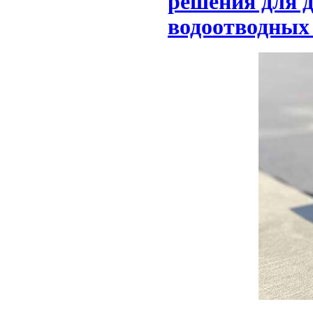
решения для д
водоотводных