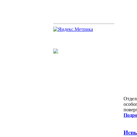
Отдел
особо
повер
Подро
Испы