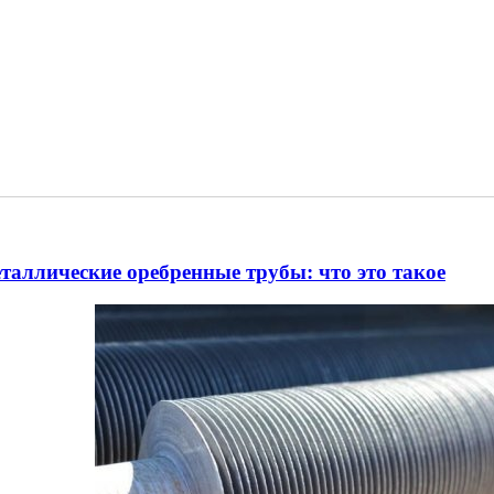
таллические оребренные трубы: что это такое