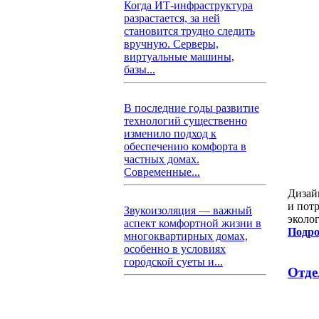
Когда ИТ-инфраструктура
разрастается, за ней
становится трудно следить
вручную. Серверы,
виртуальные машины,
базы...
В последние годы развитие
технологий существенно
изменило подход к
обеспечению комфорта в
частных домах.
Современные...
Дизай
и пот
Звукоизоляция — важный
эколог
аспект комфортной жизни в
Подро
многоквартирных домах,
особенно в условиях
городской суеты и...
Отде