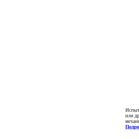
Испыта
или д
механ
Подро