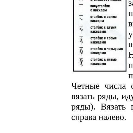
з
п
у
ш
Н
п
Четные числа 
вязать ряды, и
ряды). Вязать
справа налево.