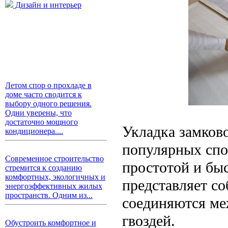
Дизайн и интерьер
Летом спор о прохладе в
доме часто сводится к
выбору одного решения.
Одни уверены, что
достаточно мощного
Укладка замково
кондиционера....
популярных спо
Современное строительство
простотой и бы
стремится к созданию
комфортных, экологичных и
представляет со
энергоэффективных жилых
пространств. Одним из...
соединяются ме
гвоздей.
Обустроить комфортное и