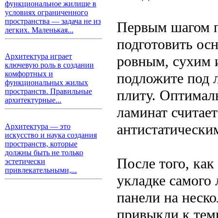
функциональное жилище в
условиях ограниченного
пространства — задача не из
Первым шагом п
легких. Маленькая...
подготовить ос
Архитектура играет
ровным, сухим 
ключевую роль в создании
комфортных и
подложите под 
функциональных жилых
плиту. Оптимал
пространств. Правильные
архитектурные...
ламинат считает
антистатически
Архитектура — это
искусство и наука создания
пространств, которые
должны быть не только
После того, как
эстетически
привлекательными,...
укладке самого 
панели на неско
привыкли к тем