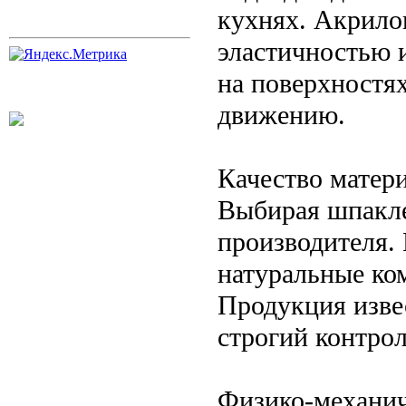
кухнях. Акрило
эластичностью и
на поверхностя
движению.
Качество матер
Выбирая шпакле
производителя.
натуральные ко
Продукция изве
строгий контрол
Физико-механич