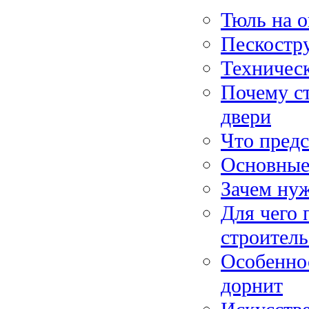
Тюль на о
Пескостр
Техничес
Почему с
двери
Что предс
Основные
Зачем ну
Для чего 
строитель
Особеннос
дорнит