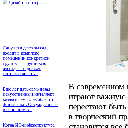
Дизайн и интерьер
Санузел в детском саду
входит в комплекс
помещений конкретной
группы — групповую
ячейку — и должен
соответствовать...
В современном м
Ещё лет пять-семь назад
играют важную 
искусственный интеллект
казался чем-то из области
перестают быть
фантастики. Обсуждали его
в основном в...
в творческий пр
становится все 
Когда ИТ-инфраструктура