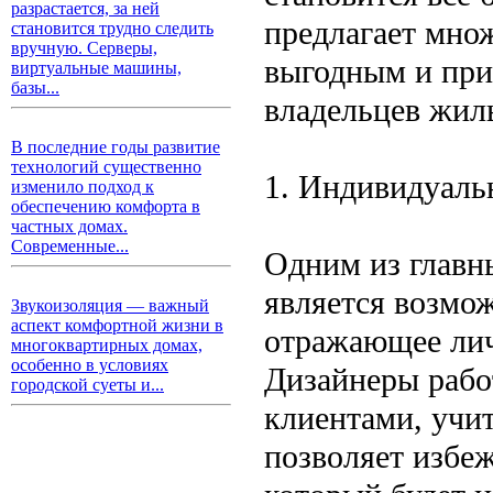
разрастается, за ней
предлагает мно
становится трудно следить
вручную. Серверы,
выгодным и при
виртуальные машины,
базы...
владельцев жил
В последние годы развитие
технологий существенно
1. Индивидуаль
изменило подход к
обеспечению комфорта в
частных домах.
Современные...
Одним из главн
является возмож
Звукоизоляция — важный
аспект комфортной жизни в
отражающее лич
многоквартирных домах,
особенно в условиях
Дизайнеры рабо
городской суеты и...
клиентами, учи
позволяет избеж