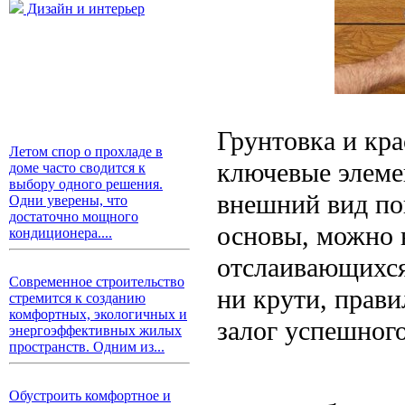
Дизайн и интерьер
Грунтовка и кра
Летом спор о прохладе в
ключевые элеме
доме часто сводится к
выбору одного решения.
внешний вид по
Одни уверены, что
достаточно мощного
основы, можно 
кондиционера....
отслаивающихся 
Современное строительство
ни крути, прав
стремится к созданию
комфортных, экологичных и
залог успешного
энергоэффективных жилых
пространств. Одним из...
Обустроить комфортное и