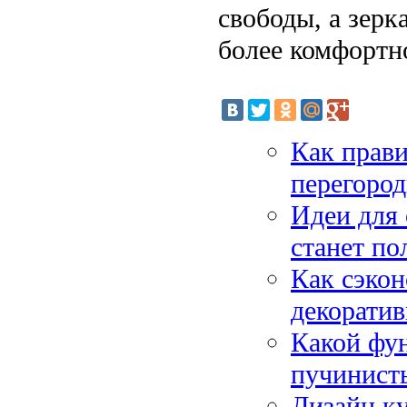
свободы, а зерк
более комфортн
Как прав
перегород
Идеи для 
станет по
Как сэкон
декорати
Какой фун
пучинист
Дизайн ку