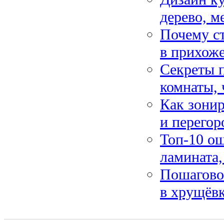
дерево, м
Почему ст
в прихож
Секреты 
комнаты, 
Как зони
и перегор
Топ-10 ош
ламината,
Пошаговое
в хрущёвк