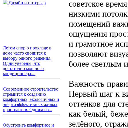
советское врем
Дизайн и интерьер
низкими потолк
помещений важн
ощущения прост
и грамотное ис
Летом спор о прохладе в
позволяют визуа
доме часто сводится к
выбору одного решения.
более светлым 
Одни уверены, что
достаточно мощного
кондиционера....
Важность прави
Современное строительство
Первый шаг к в
стремится к созданию
комфортных, экологичных и
оттенков для ст
энергоэффективных жилых
пространств. Одним из...
как белый, беже
зелёного, отраж
Обустроить комфортное и