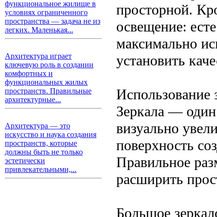
функциональное жилище в
просторной. Кр
условиях ограниченного
пространства — задача не из
освещение: есте
легких. Маленькая...
максимально ис
Архитектура играет
установить кач
ключевую роль в создании
комфортных и
функциональных жилых
Использование 
пространств. Правильные
архитектурные...
Зеркала — один
визуально увел
Архитектура — это
искусство и наука создания
поверхность со
пространств, которые
должны быть не только
Правильное раз
эстетически
привлекательными,...
расширить прост
Большое зеркало