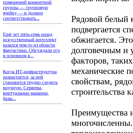
помещений конкретной
группы — групповую
ячейку — и должен
Рядовой белый 
соответствовать...
подвергается сп
Ещё лет пять-семь назад
обжигается. Это
искусственный интеллект
казался чем-то из области
долговечным и 
фантастики. Обсуждали его
в основном в...
факторов, таких
механические по
Когда ИТ-инфраструктура
разрастается, за ней
свойствам, ряд
становится трудно следить
вручную. Серверы,
строительства к
виртуальные машины,
базы...
Преимущества и
многочисленны.