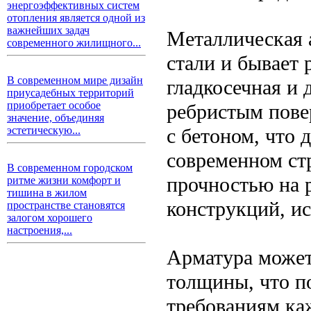
энергоэффективных систем
отопления является одной из
важнейших задач
Металлическая а
современного жилищного...
стали и бывает 
В современном мире дизайн
гладкосечная и 
приусадебных территорий
приобретает особое
ребристым пове
значение, объединяя
с бетоном, что 
эстетическую...
современном ст
В современном городском
прочностью на 
ритме жизни комфорт и
тишина в жилом
конструкций, и
пространстве становятся
залогом хорошего
настроения,...
Арматура может
толщины, что п
требованиям каж