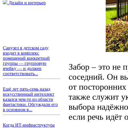
Дизайн и интерьер
Санузел в детском саду
входит в комплекс
помещений конкретной
группы — групповую
Забор – это не 
ячейку — и должен
соответствовать...
соседний. Он в
от посторонних 
Ещё лет пять-семь назад
искусственный интеллект
также служит у
казался чем-то из области
выбора надёжно
фантастики. Обсуждали его
в основном в...
если речь идёт 
Когда ИТ-инфраструктура