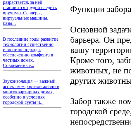
разрастается, за ней
Функции забор
становится трудно следить
вручную. Серверы,
виртуальные машины,
базы...
Основной задаче
барьера. Он пр
В последние годы развитие
технологий существенно
вашу территори
изменило подход к
обеспечению комфорта в
Кроме того, за
частных домах.
Современные...
животных, не п
других животны
Звукоизоляция — важный
аспект комфортной жизни в
многоквартирных домах,
особенно в условиях
Забор также пом
городской суеты и...
городской среде
непосредственно