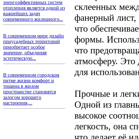
энергоэффективных систем
склеенных межд
отопления является одной из
важнейших задач
фанерный лист, 
современного жилищного...
что обеспечива
В современном мире дизайн
формы. Использ
приусадебных территорий
приобретает особое
что предотвращ
значение, объединяя
эстетическую...
атмосферу. Это
для использован
В современном городском
ритме жизни комфорт и
тишина в жилом
Прочные и легк
пространстве становятся
залогом хорошего
Одной из главн
настроения,...
высокое соотно
легкость, она с
что делает её и