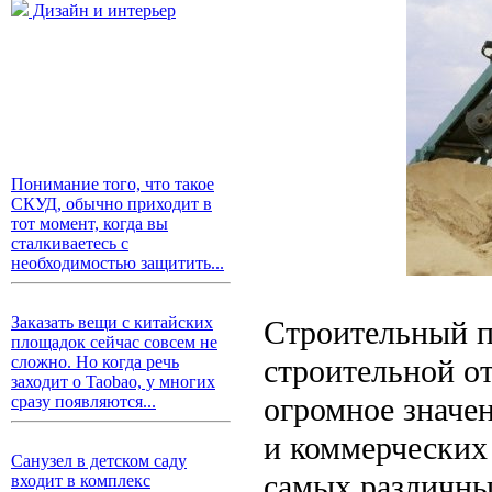
Дизайн и интерьер
Понимание того, что такое
СКУД, обычно приходит в
тот момент, когда вы
сталкиваетесь с
необходимостью защитить...
Заказать вещи с китайских
Строительный п
площадок сейчас совсем не
строительной о
сложно. Но когда речь
заходит о Taobao, у многих
огромное значен
сразу появляются...
и коммерческих 
Санузел в детском саду
самых различных
входит в комплекс