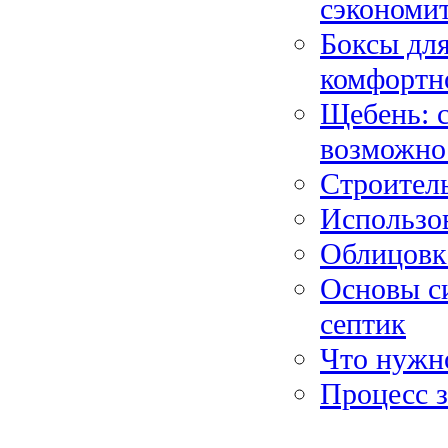
сэкономи
Боксы для
комфортн
Щебень: 
возможно
Строитель
Использо
Облицовк
Основы си
септик
Что нужн
Процесс 