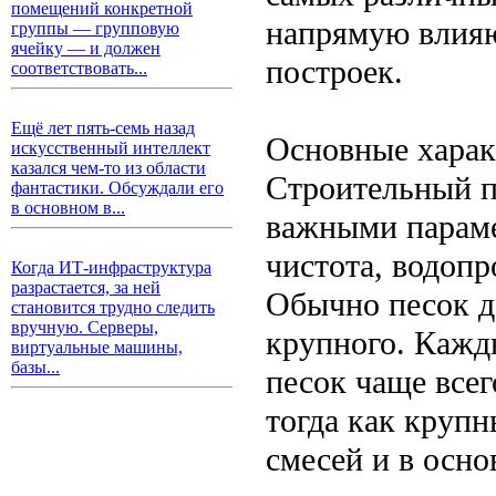
помещений конкретной
напрямую влияю
группы — групповую
ячейку — и должен
построек.
соответствовать...
Ещё лет пять-семь назад
Основные харак
искусственный интеллект
казался чем-то из области
Строительный п
фантастики. Обсуждали его
в основном в...
важными параме
чистота, водоп
Когда ИТ-инфраструктура
разрастается, за ней
Обычно песок де
становится трудно следить
вручную. Серверы,
крупного. Кажд
виртуальные машины,
базы...
песок чаще всег
тогда как круп
смесей и в осн