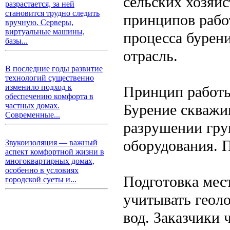
сельских хозяй
разрастается, за ней
становится трудно следить
принципов рабо
вручную. Серверы,
виртуальные машины,
процесса бурен
базы...
отрасль.
В последние годы развитие
технологий существенно
изменило подход к
Принцип работ
обеспечению комфорта в
Бурение скважи
частных домах.
Современные...
разрушении гру
оборудования. П
Звукоизоляция — важный
аспект комфортной жизни в
многоквартирных домах,
особенно в условиях
Подготовка мес
городской суеты и...
учитывать геол
вод. Заказчики 