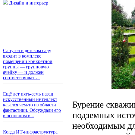
Дизайн и интерьер
Санузел в детском саду
входит в комплекс
помещений конкретной
группы — групповую
ячейку — и должен
соответствовать...
Ещё лет пять-семь назад
искусственный интеллект
Бурение скважи
казался чем-то из области
фантастики. Обсуждали его
подземных исто
в основном в...
необходимым дл
Когда ИТ-инфраструктура