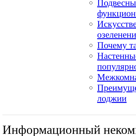
Подвесные
функцион
Искусстве
озеленен
Почему та
Настенные
популярн
Межкомна
Преимущес
лоджии
Информационный некомме