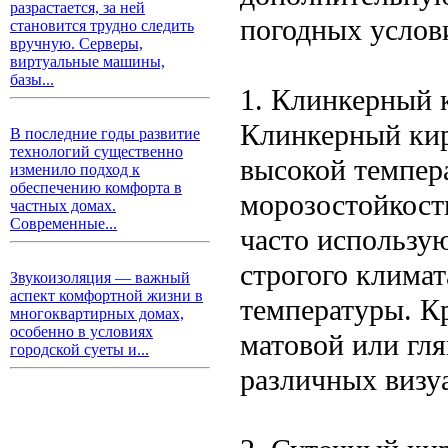
разрастается, за ней
погодных услов
становится трудно следить
вручную. Серверы,
виртуальные машины,
базы...
1. Клинкерный 
Клинкерный кир
В последние годы развитие
технологий существенно
высокой темпер
изменило подход к
обеспечению комфорта в
морозостойкост
частных домах.
Современные...
часто использую
строгого климат
Звукоизоляция — важный
аспект комфортной жизни в
температуры. Кр
многоквартирных домах,
особенно в условиях
матовой или гл
городской суеты и...
различных визу