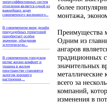
энергоэффективных систем
более популярн
отопления является одной из
важнейших задач
монтажа, эконо
современного жилищного...
В современном мире дизайн
Преимущества м
приусадебных территорий
приобретает особое
Одним из главн
значение, объединяя
эстетическую...
ангаров являетс
традиционных с
В современном городском
ритме жизни комфорт и
значительных в
тишина в жилом
пространстве становятся
металлические 
залогом хорошего
настроения,...
всего за нескол
компаний, кото
изменения в по