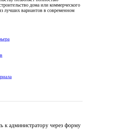
 строительство дома или коммерческого
 из лучших вариантов в современном
рьера
ов
ериала
сь к администратору через форму