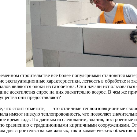
ременном строительстве все более популярными становятся матер
ие эксплуатационные характеристики, легкость в обработке и эк
алов являются блоки из газобетона. Они начали использоваться е
дние десятилетия спрос на них значительно возрос. В чем же пр
ущества они предоставляют?
е, что стоит отметить, — это отличные теплоизоляционные свойс
иала имеют низкую теплопроводность, что позволяет значительно
ное время года. По данным исследований, здания, построенные и
 по сравнению с традиционными кирпичными сооружениями. Это
ом для строительства как жилых, так и коммерческих объектов в