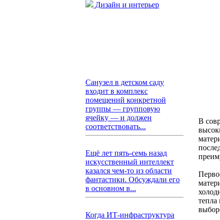
Дизайн и интерьер
Санузел в детском саду
входит в комплекс
помещений конкретной
группы — групповую
ячейку — и должен
В сов
соответствовать...
высок
матери
после
Ещё лет пять-семь назад
преим
искусственный интеллект
казался чем-то из области
Перво
фантастики. Обсуждали его
матер
в основном в...
холод
тепла
выбор
Когда ИТ-инфраструктура