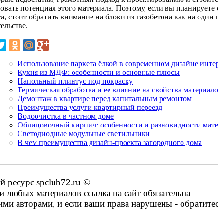
зовать потенциал этого материала. Поэтому, если вы планируете
та, стоит обратить внимание на блоки из газобетона как на один
ельстве.
Использование паркета ёлкой в современном дизайне инте
Кухня из МДФ: особенности и основные плюсы
Напольный плинтус под покраску
Термическая обработка и ее влияние на свойства материал
Демонтаж в квартире перед капитальным ремонтом
Преимущества услуги квартирный переезд
Водоочистка в частном доме
Облицовочный кирпич: особенности и разновидности мат
Светодиодные модульные светильники
В чем преимущества дизайн-проекта загородного дома
 ресурс spclub72.ru ©
 любых материалов ссылка на сайт обязательна
ими авторами, и если ваши права нарушены - обратите