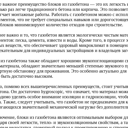
 важное преимущество блоков из газобетона — это их легкость и
лько раз легче традиционного бетона или кирпича. Это позволяе
егчает монтажные работы. Работать с газобетоном можно с испо
ументов, что не требует специальных навыков или дорогостояще
 блоков минимизируют количество отходов при строительстве.
нее важно и то, что газобетон является экологически чистым ма
ентов: песка, цемента, извести и воды. Кроме того, в процессе 
ых веществ, что обеспечивает здоровый микроклимат в помещени
екательным для индивидуальных застройщиков и владельцев за
 из газобетона также обладают хорошими звукопоглощающими св
 материала, обладают значительно меньшей степенью звукового п
ртную обстановку для проживания. Это особенно актуально для 
 быть достаточно высоким.
о, помимо всех вышеперечисленных преимуществ, стоит учитыва
тона. Он достаточно hygroscopic, что означает, что материал мо
одимо уделять особое внимание изоляции и гидроизоляции, чтоб
. Также, следует учитывать, что газобетон не предназначен для
ргающихся значительной механической нагрузке без дополните
лючение, блоки из газобетона являются оптимальным выбором дл
аря своей легкости, тепло- и звукоизоляционным свойствам, а т
орые недостатки, грамотный подход к проектированию и строите