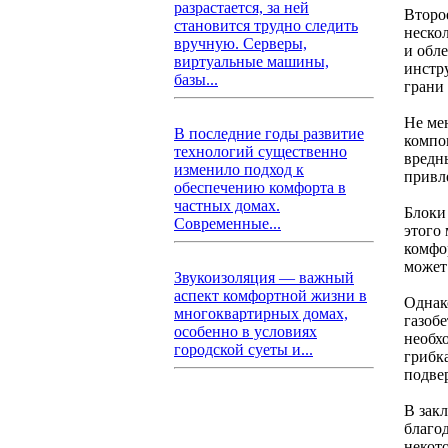
разрастается, за ней
Второе
становится трудно следить
неско
вручную. Серверы,
и обл
виртуальные машины,
инстр
базы...
грани
Не ме
В последние годы развитие
компон
технологий существенно
вредн
изменило подход к
привл
обеспечению комфорта в
частных домах.
Блоки
Современные...
этого
комфо
может
Звукоизоляция — важный
аспект комфортной жизни в
Однак
многоквартирных домах,
газобе
особенно в условиях
необх
городской суеты и...
грибка
подве
В зак
благод
некот