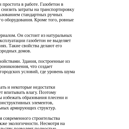
 простота в работе. Газобетон в
т снизить затраты на транспортировку
льзованием стандартных ручных
го оборудования. Кроме того, ровные
териалом. Он состоит из натуральных
эксплуатации газобетон не выделяет
ях. Такие свойства делают его
городных домов.
ойствами. Здания, построенные из
роникновения, что создает
городских условий, где уровень шума
ть и некоторые недостатки
жет впитывать влагу. Поэтому
ы избежать образования плесени и
 конструктивных элементов,
льных армирующих структур.
я современного строительства
акже экологичности. Несмотря на
льству позволяет полностью