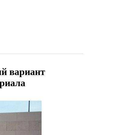
ый вариант
ериала