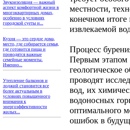
Звукоизоляция — важный
местности, техн
аспект комфортной жизни в
многоквартирных домах,
конечном итоге 
особенно в условиях
городской суеты и...
извлекаемой во
Кухня — это сердце дома,
место, где собирается семья,
Процесс бурени
где готовится пища и
проводятся важные
Первым этапом 
семейные моменты.
Именно...
геологическое 
проводят иссле
Утепление балконов и
лоджий становится все
вод, их химичес
более актуальным в
условиях повышенного
водоносных гор
внимания к
энергоэффективности
оптимального м
жилых...
ошибок в будущ