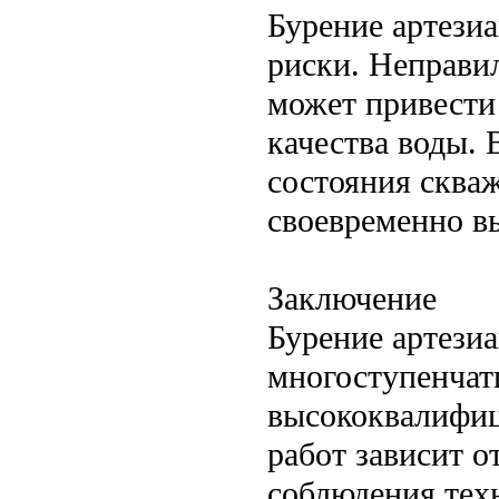
Бурение артези
риски. Неправи
может привести
качества воды.
состояния сква
своевременно в
Заключение
Бурение артези
многоступенчат
высококвалифиц
работ зависит о
соблюдения тех