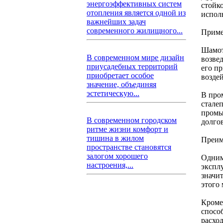
энергоэффективных систем
стойк
отопления является одной из
исполь
важнейших задач
современного жилищного...
Приме
Шамот
В современном мире дизайн
возве
приусадебных территорий
его п
приобретает особое
возде
значение, объединяя
эстетическую...
В про
стале
промы
В современном городском
долго
ритме жизни комфорт и
тишина в жилом
Преим
пространстве становятся
залогом хорошего
Одним
настроения,...
экспл
значи
этого 
Кроме
спосо
расхо