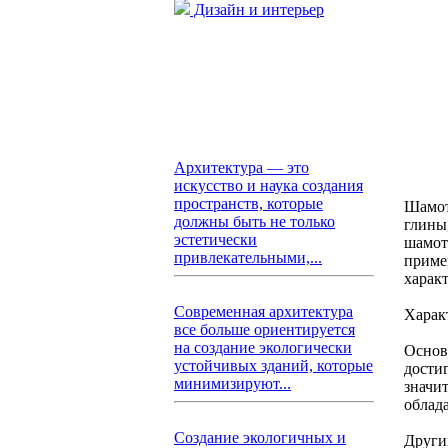
Дизайн и интерьер
Архитектура — это
искусство и наука создания
пространств, которые
Шамот
должны быть не только
глины
эстетически
шамот
привлекательными,...
приме
харак
Современная архитектура
Харак
все больше ориентируется
на создание экологически
Основ
устойчивых зданий, которые
достиг
минимизируют...
значи
облад
Создание экологичных и
Други