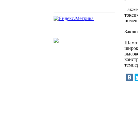
Также
токси
помещ
Заклю
Шамот
широк
высок
конст
темпе