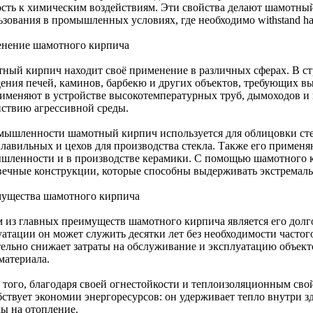
ость к химическим воздействиям. Эти свойства делают шамотны
зования в промышленных условиях, где необходимо withstand har
нение шамотного кирпича
ный кирпич находит своё применение в различных сферах. В ст
дения печей, каминов, барбекю и других объектов, требующих в
рименяют в устройстве высокотемпературных труб, дымоходов и
йствию агрессивной среды.
мышленности шамотный кирпич используется для облицовки сте
плавильных и цехов для производства стекла. Также его примен
шленности и в производстве керамики. С помощью шамотного 
вечные конструкции, которые способны выдерживать экстремаль
ущества шамотного кирпича
 из главных преимуществ шамотного кирпича является его долг
уатации он может служить десятки лет без необходимости частог
тельно снижает затраты на обслуживание и эксплуатацию объект
материала.
 того, благодаря своей огнестойкости и теплоизоляционным св
бствует экономии энергоресурсов: он удерживает тепло внутри з
ды на отопление.