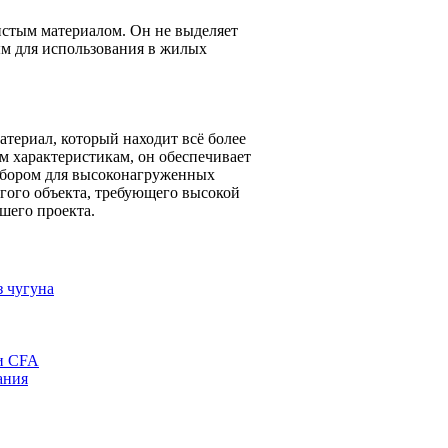
истым материалом. Он не выделяет
ым для использования в жилых
ериал, который находит всё более
м характеристикам, он обеспечивает
выбором для высоконагруженных
угого объекта, требующего высокой
шего проекта.
з чугуна
ии CFA
ания