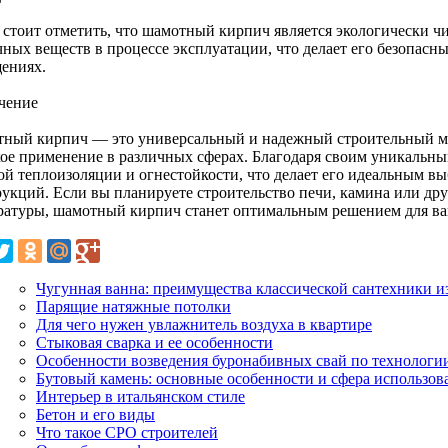
 стоит отметить, что шамотный кирпич является экологически ч
чных веществ в процессе эксплуатации, что делает его безопасн
ениях.
чение
ный кирпич — это универсальный и надежный строительный мат
ое применение в различных сферах. Благодаря своим уникальны
ой теплоизоляции и огнестойкости, что делает его идеальным 
рукций. Если вы планируете строительство печи, камина или др
ратуры, шамотный кирпич станет оптимальным решением для ва
Чугунная ванна: преимущества классической сантехники и
Парящие натяжные потолки
Для чего нужен увлажнитель воздуха в квартире
Стыковая сварка и ее особенности
Особенности возведения буронабивных свай по технолог
Бутовый камень: основные особенности и сфера использов
Интерьер в итальянском стиле
Бетон и его виды
Что такое СРО строителей