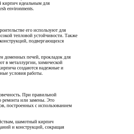
й кирпич идеальным для
sh environments.
роительстве его используют для
ысокой тепловой устойчивости. Также
 конструкций, подвергающихся
н доменных печей, прокладок для
яют в металлургии, химической
кирпича создаются надежные и
ные условия работы.
овечность. При правильной
о ремонта или замены. Это
ов, построенных с использованием
ойствам, шамотный кирпич
даний и конструкций, сокращая