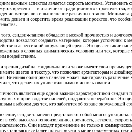
дним важным аспектом является скорость монтажа. Установить 
жуток времени — в отличие от традиционного строительства, ко
ждение материалов и выполнение различных этапов. Минимизаци
омить деньги и сократить время реализации проектов, что особе
ельства.
 того, сэндвич-панели обладают высокой прочностью и долгове
водства позволяют создавать материалы, которые устойчивы к 
действию агрессивной окружающей среды. Это делает такие пан
ложенных в сложных климатических условиях или тех, которые 
им воздействиям.
ки зрения дизайна, сэндвич-панели также имеют свои преимуще
тименте цветов и текстур, что позволяет архитекторам и дизайн
ия. Внешняя облицовка панелей может имитировать различные м
еталл, что делает их универсальными в использовании.
гичность является ещё одной важной характеристикой сэндвич-п
ьзуемых в производстве панелей, поддаются переработке. Это де
чивым выбором для тех, кто заботится об охране окружающей ср
лючение, сэндвич-панели представляют собой многофункционал
ет в себе высокую теплоизоляцию, прочность, легкость, скорост
екательность. Они находят применение не только в коммерческом
нте, становясь всё более популярными в мире современных техн