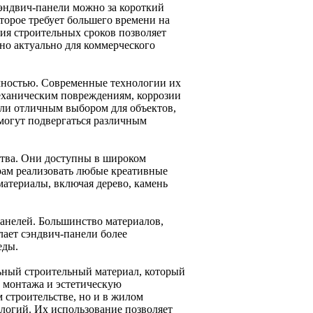
сэндвич-панели можно за короткий
торое требует большего времени на
я строительных сроков позволяет
нно актуально для коммерческого
чностью. Современные технологии их
механическим повреждениям, коррозии
ели отличным выбором для объектов,
могут подвергаться различным
ства. Они доступны в широком
ерам реализовать любые креативные
атериалы, включая дерево, камень
анелей. Большинство материалов,
лает сэндвич-панели более
еды.
ьный строительный материал, который
ь монтажа и эстетическую
 строительстве, но и в жилом
ологий. Их использование позволяет