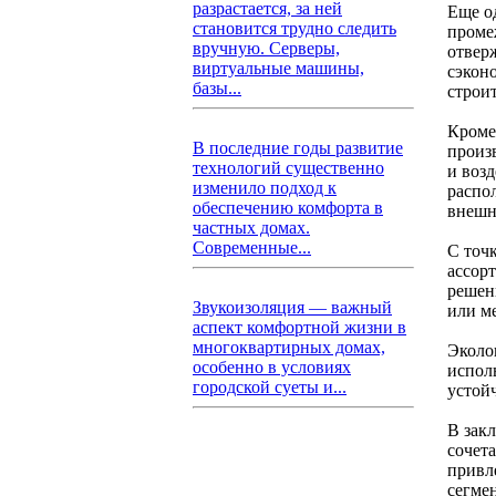
разрастается, за ней
Еще о
становится трудно следить
проме
вручную. Серверы,
отвер
виртуальные машины,
сэкон
базы...
строит
Кроме
В последние годы развитие
произ
технологий существенно
и воз
изменило подход к
распо
обеспечению комфорта в
внешн
частных домах.
Современные...
С точ
ассор
решен
Звукоизоляция — важный
или м
аспект комфортной жизни в
многоквартирных домах,
Эколо
особенно в условиях
испол
городской суеты и...
устой
В зак
сочета
привл
сегме