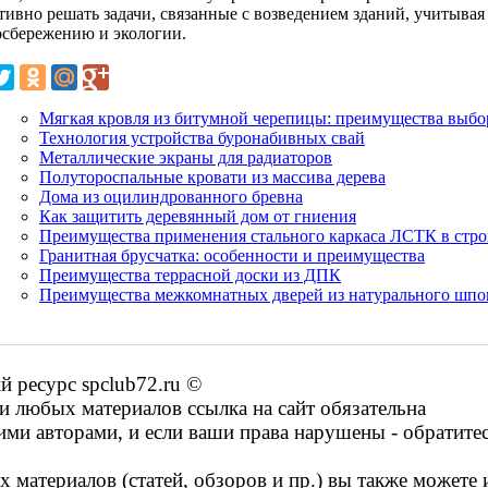
тивно решать задачи, связанные с возведением зданий, учитывая
осбережению и экологии.
Мягкая кровля из битумной черепицы: преимущества выбо
Технология устройства буронабивных свай
Металлические экраны для радиаторов
Полутороспальные кровати из массива дерева
Дома из оцилиндрованного бревна
Как защитить деревянный дом от гниения
Преимущества применения стального каркаса ЛСТК в стро
Гранитная брусчатка: особенности и преимущества
Преимущества террасной доски из ДПК
Преимущества межкомнатных дверей из натурального шпо
 ресурс spclub72.ru ©
 любых материалов ссылка на сайт обязательна
ими авторами, и если ваши права нарушены - обратите
 материалов (статей, обзоров и пр.) вы также можете