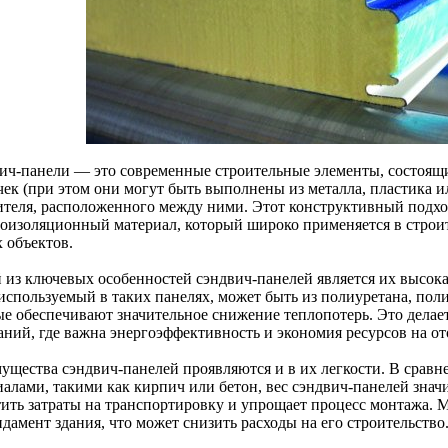
ич-панели — это современные строительные элементы, состоящи
чек (при этом они могут быть выполнены из металла, пластика и
ителя, расположенного между ними. Этот конструктивный подход
лоизоляционный материал, который широко применяется в строи
 объектов.
 из ключевых особенностей сэндвич-панелей является их высока
 используемый в таких панелях, может быть из полиуретана, пол
ые обеспечивают значительное снижение теплопотерь. Это дела
даний, где важна энергоэффективность и экономия ресурсов на о
ущества сэндвич-панелей проявляются и в их легкости. В срав
иалами, такими как кирпич или бетон, вес сэндвич-панелей знач
тить затраты на транспортировку и упрощает процесс монтажа. 
дамент здания, что может снизить расходы на его строительство