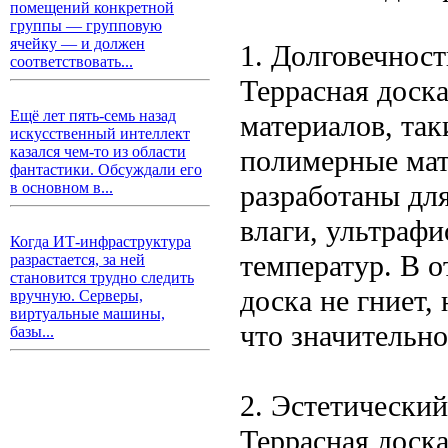
помещений конкретной
группы — групповую
ячейку — и должен
1. Долговечнос
соответствовать...
Террасная доска
Ещё лет пять-семь назад
материалов, так
искусственный интеллект
казался чем-то из области
полимерные мат
фантастики. Обсуждали его
разработаны для
в основном в...
влаги, ультрафи
Когда ИТ-инфраструктура
температур. В о
разрастается, за ней
становится трудно следить
доска не гниет, 
вручную. Серверы,
виртуальные машины,
что значительно
базы...
2. Эстетический
Террасная доск