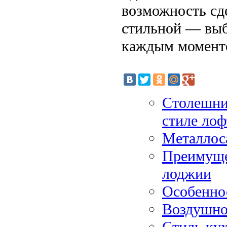
возможность сд
стильной — выб
каждым моменто
Столешниц
стиле лоф
Металлос
Преимуще
лоджии
Особенно
Воздушно-
Стиль ку