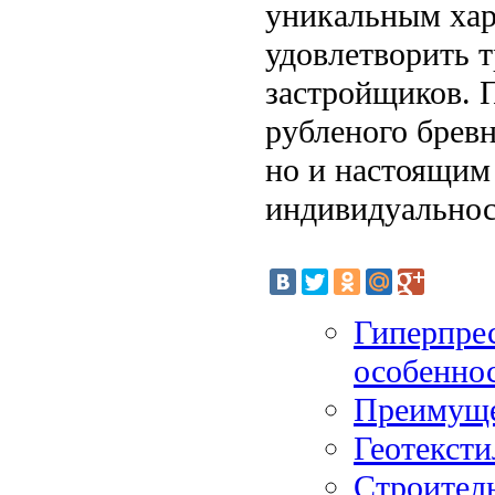
уникальным хар
удовлетворить 
застройщиков. П
рубленого брев
но и настоящим
индивидуальност
Гиперпре
особенно
Преимуще
Геотексти
Строител