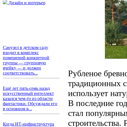
Дизайн и интерьер
Санузел в детском саду
входит в комплекс
помещений конкретной
группы — групповую
ячейку — и должен
Рубленое бревн
соответствовать...
традиционных с
Ещё лет пять-семь назад
использует нат
искусственный интеллект
казался чем-то из области
В последние год
фантастики. Обсуждали его
в основном в...
стал популярны
строительства.
Когда ИТ-инфраструктура