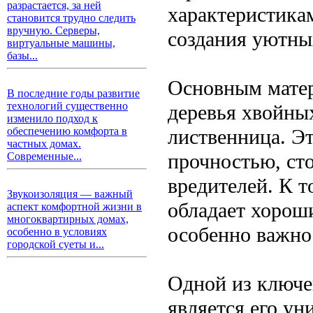
разрастается, за ней
характеристика
становится трудно следить
вручную. Серверы,
создания уютны
виртуальные машины,
базы...
Основным матер
В последние годы развитие
технологий существенно
деревья хвойных
изменило подход к
лиственница. Э
обеспечению комфорта в
частных домах.
прочностью, ст
Современные...
вредителей. К т
Звукоизоляция — важный
обладает хорош
аспект комфортной жизни в
многоквартирных домах,
особенно важно
особенно в условиях
городской суеты и...
Одной из ключе
является его ун