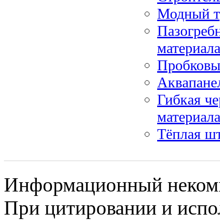
Модный тр
Пазогребн
материал
Пробковы
Аквапане
Гибкая че
материал
Тёплая ш
Информационный некомме
При цитировании и испо