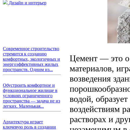
Дизайн и интерьер
Современное строительство
стремится к созданию
Цемент — это о
комфортных, экологичных и
энергоэффективных жилых
материалов, иг
пространств. Одним из...
возведения зда
Обустроить комфортное и
порошкообразное
функциональное жилище в
условиях ограниченного
водой, образуе
пространства — задача не из
легких. Маленькая...
воздействиям ра
растворах и дру
Архитектура играет
незаменимым в 
ключевую роль в создании