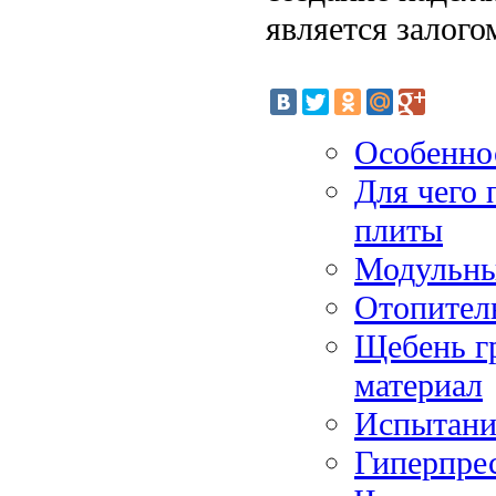
является залого
Особеннос
Для чего
плиты
Модульны
Отопител
Щебень г
материал
Испытание
Гиперпре