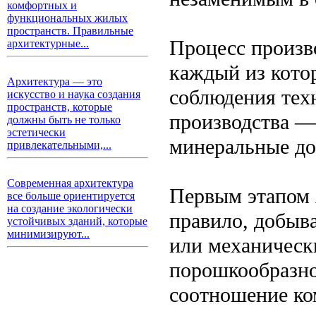
комфортных и
функциональных жилых
пространств. Правильные
Процесс произво
архитектурные...
каждый из кото
Архитектура — это
соблюдения тех
искусство и наука создания
пространств, которые
производства — 
должны быть не только
эстетически
минеральные до
привлекательными,...
Современная архитектура
Первым этапом 
все больше ориентируется
на создание экологически
правило, добыв
устойчивых зданий, которые
минимизируют...
или механическ
порошкообразно
соотношение ко