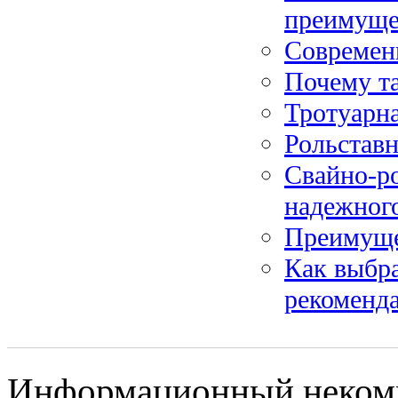
преимуще
Современ
Почему т
Тротуарна
Рольставн
Свайно-р
надежного
Преимуще
Как выбра
рекоменд
Информационный некомме