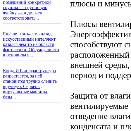
плюсы и минус
помещений конкретной
группы — групповую
ячейку — и должен
соответствовать...
Плюсы вентили
Энергоэффектив
Ещё лет пять-семь назад
искусственный интеллект
способствуют с
казался чем-то из области
фантастики. Обсуждали его
расположенный 
в основном в...
внешней среды, 
Когда ИТ-инфраструктура
период и подде
разрастается, за ней
становится трудно следить
вручную. Серверы,
виртуальные машины,
Защита от влаги
базы...
вентилируемые 
отведение влаги
конденсата и пл