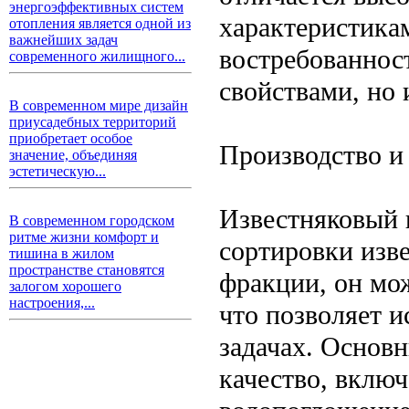
энергоэффективных систем
характеристика
отопления является одной из
важнейших задач
востребованнос
современного жилищного...
свойствами, но
В современном мире дизайн
приусадебных территорий
приобретает особое
Производство и
значение, объединяя
эстетическую...
Известняковый 
В современном городском
ритме жизни комфорт и
сортировки изв
тишина в жилом
пространстве становятся
фракции, он мож
залогом хорошего
настроения,...
что позволяет и
задачах. Основ
качество, вклю