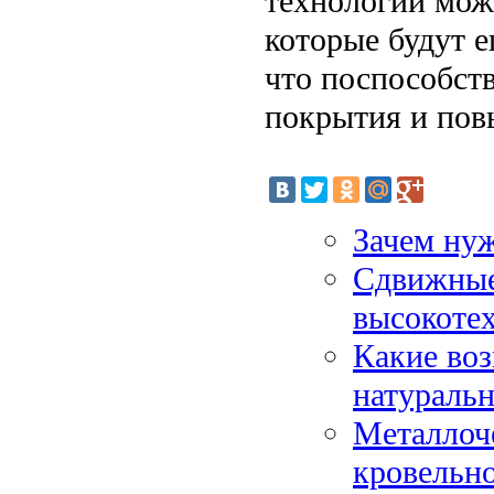
технологий мож
которые будут 
что поспособст
покрытия и пов
Зачем нуж
Сдвижные
высокоте
Какие во
натуральн
Металлоч
кровельн