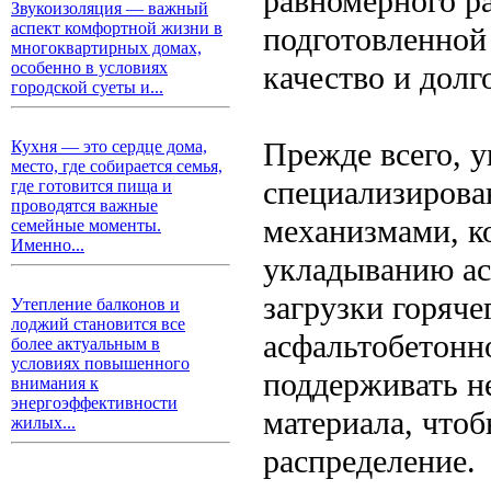
равномерного ра
Звукоизоляция — важный
аспект комфортной жизни в
подготовленной 
многоквартирных домах,
особенно в условиях
качество и дол
городской суеты и...
Прежде всего, 
Кухня — это сердце дома,
место, где собирается семья,
специализирова
где готовится пища и
проводятся важные
механизмами, к
семейные моменты.
Именно...
укладыванию ас
загрузки горяче
Утепление балконов и
лоджий становится все
асфальтобетонн
более актуальным в
условиях повышенного
поддерживать н
внимания к
энергоэффективности
материала, чтоб
жилых...
распределение.