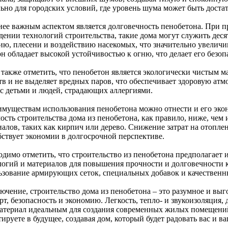
льно для городских условий, где уровень шума может быть доста
нее важным аспектом является долговечность пенобетона. При 
дении технологий строительства, такие дома могут служить дес
ию, плесени и воздействию насекомых, что значительно увеличи
 он обладает высокой устойчивостью к огню, что делает его безо
 также отметить, что пенобетон является экологически чистым 
тв и не выделяет вредных паров, что обеспечивает здоровую атм
 с детьми и людей, страдающих аллергиями.
имуществам использования пенобетона можно отнести и его эко
ость строительства дома из пенобетона, как правило, ниже, че
иалов, таких как кирпич или дерево. Снижение затрат на отопле
бствует экономии в долгосрочной перспективе.
одимо отметить, что строительство из пенобетона предполагает
логий и материалов для повышения прочности и долговечности к
ьзование армирующих сеток, специальных добавок и качественн
ючение, строительство дома из пенобетона – это разумное и выг
т, безопасность и экономию. Легкость, тепло- и звукоизоляция,
материал идеальным для создания современных жилых помещени
ируете в будущее, создавая дом, который будет радовать вас и в