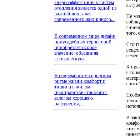
энергоэффективных систем
актуа
отопления является одной из
важнейших задач
Не ме
современного жилищного...
соблю
гниен
того,
В современном мире дизайн
приусадебных территорий
Стоит
приобретает особое
вещес
значение, объединяя
семей
эстетическую...
К пре
Стоим
В современном городском
матер
ритме жизни комфорт и
спосо
тишина в жилом
пространстве становятся
Необх
залогом хорошего
техно
настроения,...
испол
В закл
комфор
этот 
инвест