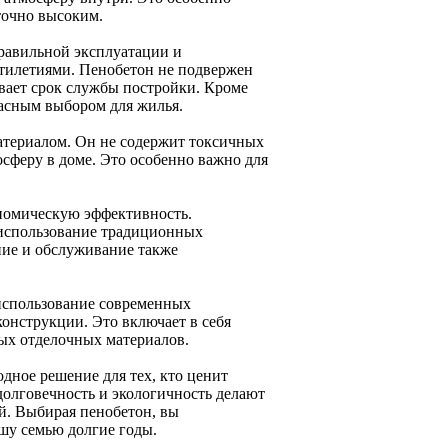
точно высоким.
правильной эксплуатации и
ятилетиями. Пенобетон не подвержен
вает срок службы постройки. Кроме
пасным выбором для жилья.
материалом. Он не содержит токсичных
осферу в доме. Это особенно важно для
номическую эффективность.
м использование традиционных
ние и обслуживание также
 использование современных
онструкции. Это включает в себя
ых отделочных материалов.
одное решение для тех, кто ценит
 долговечность и экологичность делают
й. Выбирая пенобетон, вы
ашу семью долгие годы.