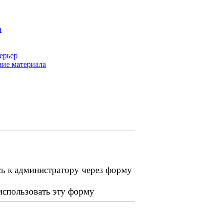
а
ерьер
ние материала
сь к администратору через форму
 использовать эту форму