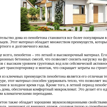
тельство дома из пенобетона становится все более популярным 
льцев. Этот материал обладает множеством преимуществ, которы
ртного и долговечного жилья.
е всего, пенобетон – это легкий и высокопрочный материал. Его
ционных бетонных смесей, что позволяет снизить нагрузку на ф
ов с высоким уровнем грунтовых вод или сейсмической активнос
ает транспортировку и монтаж, что сокращает затраты на строит
 из ключевых преимуществ пенобетона является его отличная те
уре, этот материал способен удерживать тепло, что позволяет зн
ние в холодное время года. Кроме того, в летний период пенобе
ь дома, обеспечивая комфортный микроклимат. Это делает его и
ми климатическими перепадами.
етон также обладает хорошими звукоизоляционными свойствами.
иала, защищают от внешних шумов, создавая тихую и спокойную