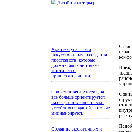
Дизайн и интерьер
Строи
Архитектура — это
владе
искусство и наука создания
комфо
пространств, которые
должны быть не только
Прежд
эстетически
тради
привлекательными,...
район
упрощ
Современная архитектура
Одним
все больше ориентируется
структ
на создание экологически
отопле
устойчивых зданий, которые
внутр
минимизируют...
резки
Пеноб
Создание экологичных и
матер