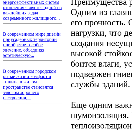
Преимущества р
энергоэффективных систем
отопления является одной из
Одним из главн
важнейших задач
современного жилищного...
его прочность.
нагрузки, что д
В современном мире дизайн
приусадебных территорий
создания несущи
приобретает особое
значение, объединяя
высокой стойко
эстетическую...
боится влаги, у
В современном городском
подвержен гние
ритме жизни комфорт и
службы зданий.
тишина в жилом
пространстве становятся
залогом хорошего
настроения,...
Еще одним важн
шумоизоляция. 
теплоизоляцион