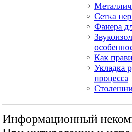
Металлич
Сетка не
Фанера д
Звукоизо
особенно
Как прав
Укладка р
процесса
Столешни
Информационный некомме