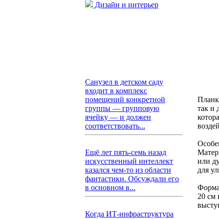
Дизайн и интерьер
Санузел в детском саду
входит в комплекс
Планк
помещений конкретной
так и
группы — групповую
котор
ячейку — и должен
возде
соответствовать...
Особе
Матер
Ещё лет пять-семь назад
или д
искусственный интеллект
для у
казался чем-то из области
фантастики. Обсуждали его
Форма
в основном в...
20 см 
высту
Когда ИТ-инфраструктура