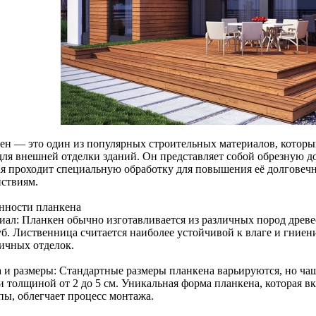
ен — это один из популярных строительных материалов, который
 для внешней отделки зданий. Он представляет собой обрезную д
ая проходит специальную обработку для повышения её долговеч
йствиям.
нности планкена
иал: Планкен обычно изготавливается из различных пород древе
уб. Лиственница считается наиболее устойчивой к влаге и гниен
личных отделок.
 и размеры: Стандартные размеры планкена варьируются, но чащ
и толщиной от 2 до 5 см. Уникальная форма планкена, которая в
пы, облегчает процесс монтажа.