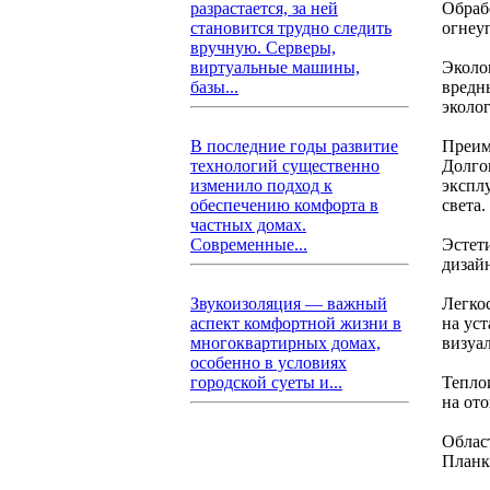
Обраб
разрастается, за ней
огнеу
становится трудно следить
вручную. Серверы,
Эколо
виртуальные машины,
вредн
базы...
эколо
Преим
В последние годы развитие
Долго
технологий существенно
экспл
изменило подход к
света.
обеспечению комфорта в
частных домах.
Эстет
Современные...
дизай
Легкос
Звукоизоляция — важный
на уст
аспект комфортной жизни в
визуа
многоквартирных домах,
особенно в условиях
Тепло
городской суеты и...
на от
Облас
Планк