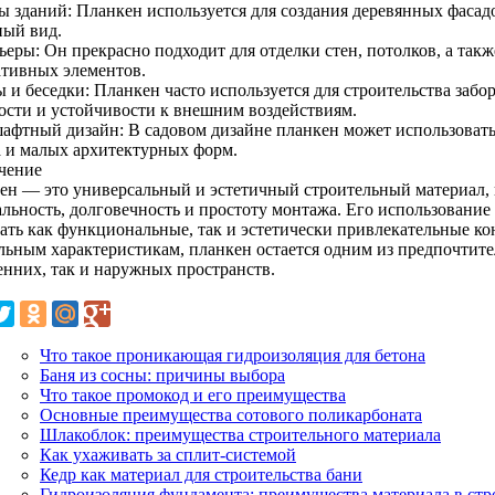
ы зданий: Планкен используется для создания деревянных фасад
ный вид.
еры: Он прекрасно подходит для отделки стен, потолков, а такж
ативных элементов.
 и беседки: Планкен часто используется для строительства забор
ости и устойчивости к внешним воздействиям.
афтный дизайн: В садовом дизайне планкен может использоватьс
а и малых архитектурных форм.
чение
ен — это универсальный и эстетичный строительный материал, к
альность, долговечность и простоту монтажа. Его использование
вать как функциональные, так и эстетически привлекательные ко
льным характеристикам, планкен остается одним из предпочтите
енних, так и наружных пространств.
Что такое проникающая гидроизоляция для бетона
Баня из сосны: причины выбора
Что такое промокод и его преимущества
Основные преимущества сотового поликарбоната
Шлакоблок: преимущества строительного материала
Как ухаживать за сплит-системой
Кедр как материал для строительства бани
Гидроизоляция фундамента: преимущества материала в стр