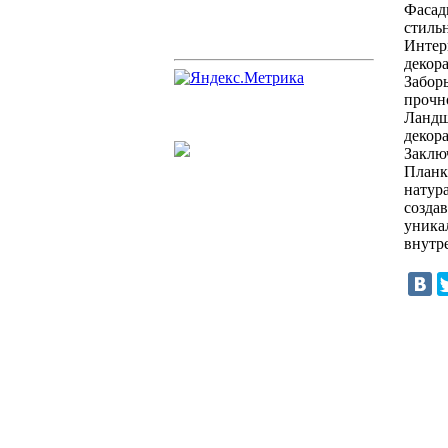
Фасад
стиль
Интерь
декор
Заборы
прочн
Ландш
декор
Заклю
Планк
натур
созда
уника
внутр