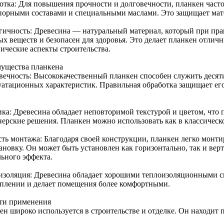
отка: Для повышения прочности и долговечности, планкен часто
порными составами и специальными маслами. Это защищает матер
гичность: Древесина — натуральный материал, который при пра
ых веществ и безопасен для здоровья. Это делает планкен отлич
гические аспекты строительства.
ущества планкена
вечность: Высококачественный планкен способен служить десяти
уатационных характеристик. Правильная обработка защищает его
ика: Древесина обладает неповторимой текстурой и цветом, что 
нерские решения. Планкен можно использовать как в классическо
ть монтажа: Благодаря своей конструкции, планкен легко монтир
ановку. Он может быть установлен как горизонтально, так и вер
льного эффекта.
изоляция: Древесина обладает хорошими теплоизоляционными св
оплении и делает помещения более комфортными.
ти применения
ен широко используется в строительстве и отделке. Он находит