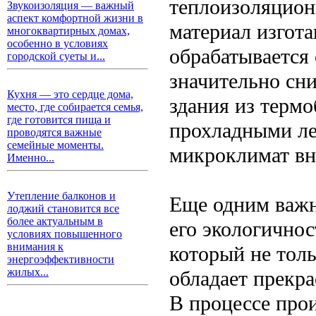
теплоизоляцион
Звукоизоляция — важный
аспект комфортной жизни в
материал изгота
многоквартирных домах,
особенно в условиях
обрабатывается
городской суеты и...
значительно сни
Кухня — это сердце дома,
здания из термо
место, где собирается семья,
где готовится пища и
прохладными ле
проводятся важные
семейные моменты.
микроклимат вн
Именно...
Утепление балконов и
Еще одним важн
лоджий становится все
более актуальным в
его экологичнос
условиях повышенного
внимания к
который не толь
энергоэффективности
жилых...
обладает прекр
В процессе про