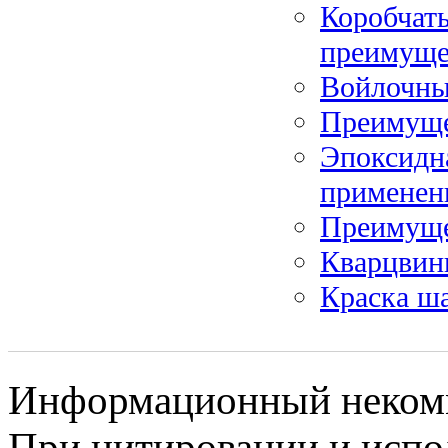
Коробчат
преимуще
Войлочны
Преимуще
Эпоксидна
применен
Преимуще
Кварцвин
Краска ш
Информационный некомме
При цитировании и испо