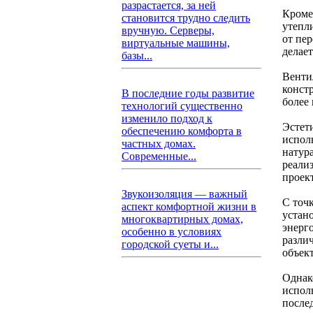
разрастается, за ней
Кроме
становится трудно следить
утепл
вручную. Серверы,
от пе
виртуальные машины,
делае
базы...
Венти
конст
В последние годы развитие
более
технологий существенно
изменило подход к
Эстет
обеспечению комфорта в
испол
частных домах.
натур
Современные...
реали
проект
Звукоизоляция — важный
С точ
аспект комфортной жизни в
устан
многоквартирных домах,
энерг
особенно в условиях
разли
городской суеты и...
объект
Однак
испол
после