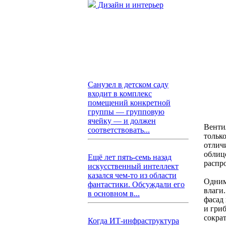
Дизайн и интерьер
Санузел в детском саду
входит в комплекс
помещений конкретной
группы — групповую
ячейку — и должен
Венти
соответствовать...
тольк
отлич
облиц
Ещё лет пять-семь назад
распр
искусственный интеллект
казался чем-то из области
Одним
фантастики. Обсуждали его
влаги
в основном в...
фасад 
и гри
сокра
Когда ИТ-инфраструктура