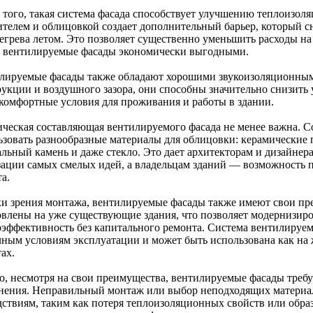
 того, такая система фасада способствует улучшению теплоизол
ителем и облицовкой создает дополнительный барьер, который 
регрева летом. Это позволяет существенно уменьшить расходы н
т вентилируемые фасады экономически выгодными.
лируемые фасады также обладают хорошими звукоизоляционными
рукции и воздушного зазора, они способны значительно снизить 
 комфортные условия для проживания и работы в здании.
ическая составляющая вентилируемого фасада не менее важна. 
ьзовать разнообразные материалы для облицовки: керамические 
альный камень и даже стекло. Это дает архитекторам и дизайне
зации самых смелых идей, а владельцам зданий — возможность 
а.
ки зрения монтажа, вентилируемые фасады также имеют свои пр
овлены на уже существующие здания, что позволяет модернизир
оэффективность без капитального ремонта. Система вентилируемо
чным условиям эксплуатации и может быть использована как на 
ах.
о, несмотря на свои преимущества, вентилируемые фасады треб
нения. Неправильный монтаж или выбор неподходящих материал
дствиям, таким как потеря теплоизоляционных свойств или обра