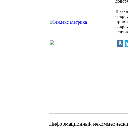
довер
В зак
совре
привл
совре
венти
Информационный некоммерческий