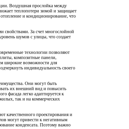
яции. Воздушная прослойка между
снижает теплопотери зимой и защищает
а отопление и кондиционирование, что
 свойствами. За счет многослойной
уровень шумов с улицы, что создает
Современные технологии позволяют
плиты, композитные панели,
рам широкие возможности для
подчеркнуть индивидуальность своего
еимущества. Они могут быть
овать их внешний вид и повысить
го фасада легко адаптируется к
жилых, так и на коммерческих
уют качественного проектирования и
ов могут привести к негативным
зование конденсата. Поэтому важно