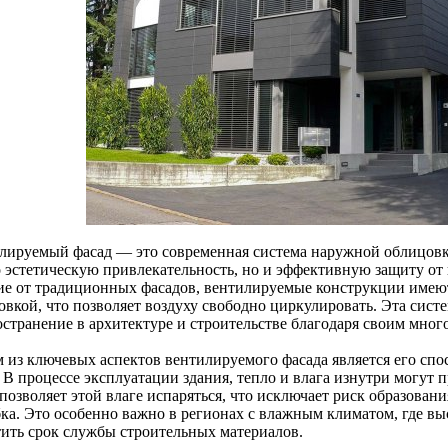
лируемый фасад — это современная система наружной облицовки
о эстетическую привлекательность, но и эффективную защиту от
ие от традиционных фасадов, вентилируемые конструкции имеют
овкой, что позволяет воздуху свободно циркулировать. Эта сист
остранение в архитектуре и строительстве благодаря своим мн
 из ключевых аспектов вентилируемого фасада является его спо
. В процессе эксплуатации здания, тепло и влага изнутри могут
позволяет этой влаге испаряться, что исключает риск образовани
бка. Это особенно важно в регионах с влажным климатом, где вы
тить срок службы строительных материалов.