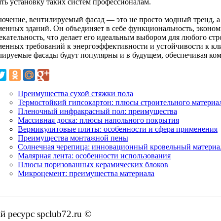
ять установку таких систем профессионалам.
лючение, вентилируемый фасад — это не просто модный тренд, а
менных зданий. Он объединяет в себе функциональность, эконом
екательность, что делает его идеальным выбором для любого стр
менных требований к энергоэффективности и устойчивости к к
лируемые фасады будут популярны и в будущем, обеспечивая ком
Преимущества сухой стяжки пола
Термостойкий гипсокартон: плюсы строительного материа
Пленочный инфракрасный пол: преимущества
Массивная доска: плюсы напольного покрытия
Вермикулитовые плиты: особенности и сфера применения
Преимущества монтажной пены
Солнечная черепица: инновационный кровельный материа
Малярная лента: особенности использования
Плюсы поризованных керамических блоков
Микроцемент: преимущества материала
 ресурс spclub72.ru ©