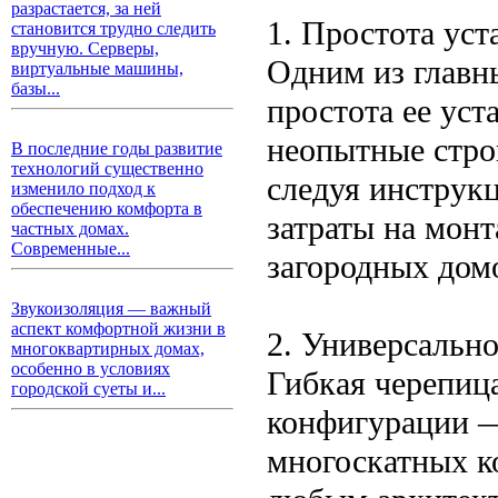
разрастается, за ней
1. Простота уст
становится трудно следить
вручную. Серверы,
Одним из главн
виртуальные машины,
базы...
простота ее уст
неопытные строи
В последние годы развитие
технологий существенно
следуя инструкц
изменило подход к
обеспечению комфорта в
затраты на монт
частных домах.
Современные...
загородных домо
Звукоизоляция — важный
аспект комфортной жизни в
2. Универсальн
многоквартирных домах,
особенно в условиях
Гибкая черепиц
городской суеты и...
конфигурации —
многоскатных к