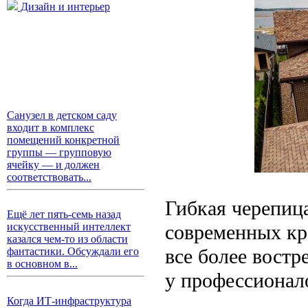
Дизайн и интерьер
Санузел в детском саду
входит в комплекс
помещений конкретной
группы — групповую
ячейку — и должен
соответствовать...
Гибкая черепиц
Ещё лет пять-семь назад
современных кр
искусственный интеллект
казался чем-то из области
все более востр
фантастики. Обсуждали его
в основном в...
у профессионало
Когда ИТ-инфраструктура