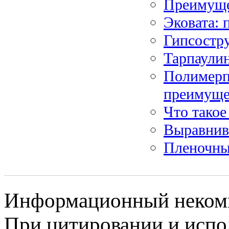
Преимуще
Эковата: 
Гипсостру
Тарпаули
Полимерп
преимуще
Что такое
Выравнив
Пленочны
Информационный некомме
При цитировании и испо