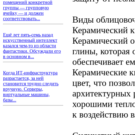
помещений конкретной
группы — групповую
ячейку — и должен
Виды облицовоч
соответствовать...
Керамический 
Ещё лет пять-семь назад
Керамический о
искусственный интеллект
казался чем-то из области
глины, которая 
фантастики. Обсуждали его
в основном в...
обеспечивает ем
Керамические к
Когда ИТ-инфраструктура
разрастается, за ней
цвет, что позво
становится трудно следить
вручную. Серверы,
архитектурных 
виртуальные машины,
базы...
хорошими тепло
к воздействию в