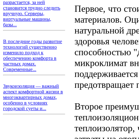
разрастается, за ней
Первое, что сто
становится трудно следить
вручную. Серверы,
материалов. Оц
виртуальные машины,
базы...
натуральной дре
здоровья челов
В последние годы развитие
технологий существенно
способностью "
изменило подход к
обеспечению комфорта в
микроклимат вн
частных домах.
Современные...
поддерживается 
предотвращает п
Звукоизоляция — важный
аспект комфортной жизни в
многоквартирных домах,
особенно в условиях
Второе преимущ
городской суеты и...
теплоизоляцион
теплоизолятор, 
затраты на отоп