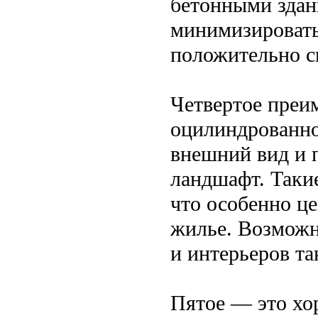
бетонными здани
минимизировать
положительно ск
Четвертое преи
оцилиндрованно
внешний вид и 
ландшафт. Такие
что особенно ц
жилье. Возможн
и интерьеров та
Пятое — это хо