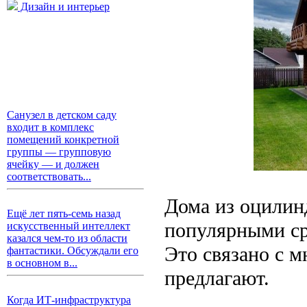
Дизайн и интерьер
Санузел в детском саду
входит в комплекс
помещений конкретной
группы — групповую
ячейку — и должен
соответствовать...
Дома из оцилинд
Ещё лет пять-семь назад
популярными ср
искусственный интеллект
казался чем-то из области
Это связано с 
фантастики. Обсуждали его
в основном в...
предлагают.
Когда ИТ-инфраструктура