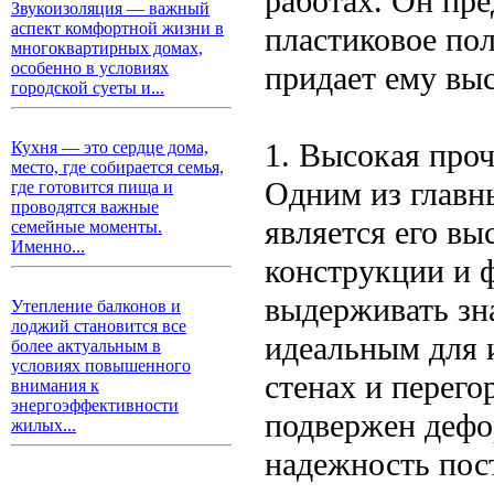
работах. Он пре
Звукоизоляция — важный
аспект комфортной жизни в
пластиковое по
многоквартирных домах,
особенно в условиях
придает ему вы
городской суеты и...
1. Высокая про
Кухня — это сердце дома,
место, где собирается семья,
Одним из главн
где готовится пища и
проводятся важные
является его вы
семейные моменты.
Именно...
конструкции и 
выдерживать зна
Утепление балконов и
лоджий становится все
идеальным для 
более актуальным в
условиях повышенного
стенах и перег
внимания к
энергоэффективности
подвержен дефо
жилых...
надежность пос