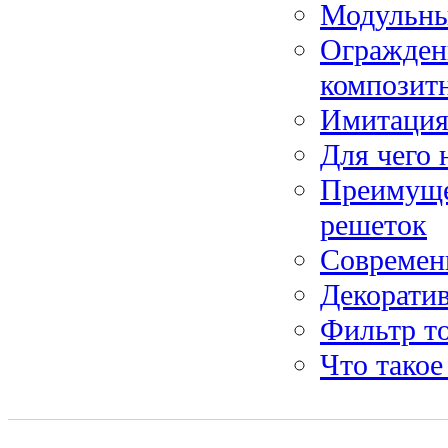
Модульны
Огражден
композитн
Имитация
Для чего 
Преимуще
решеток
Современн
Декоратив
Фильтр то
Что такое